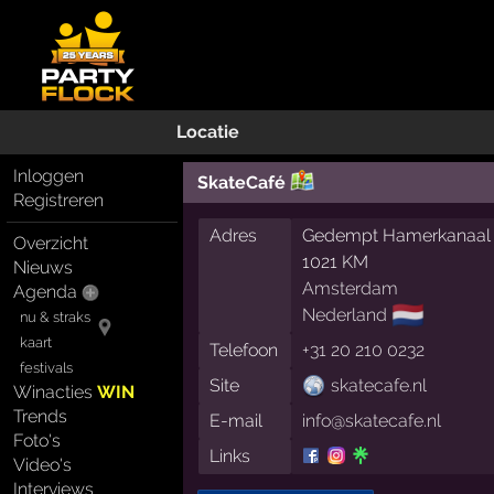
Locatie
Inloggen
SkateCafé
Registreren
Adres
Gedempt Hamerkanaal
Overzicht
1021 KM
Nieuws
Amsterdam
Agenda
🇳🇱
Nederland
nu & straks
kaart
Telefoon
+31 20 210 0232
festivals
Site
skatecafe.nl
Winacties
WIN
Trends
E-mail
info@skatecafe.nl
Foto's
Links
Video's
Interviews