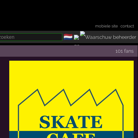
mobiele site
·
contact
🇳🇱
­
101 fans