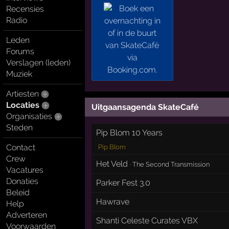
Recensies
Radio
Leden
Forums
Verslagen (leden)
Muziek
Artiesten
Locaties
Uitgaansagenda SkateCafé
Organisaties
Steden
Pip Blom 10 Years
Contact
Pip Blom
Crew
Het Veld
·
The Second Transmission
Vacatures
Donaties
Parker Fest 3.0
Beleid
Hawrave
Help
Adverteren
Shanti Celeste Curates VBX
Voorwaarden