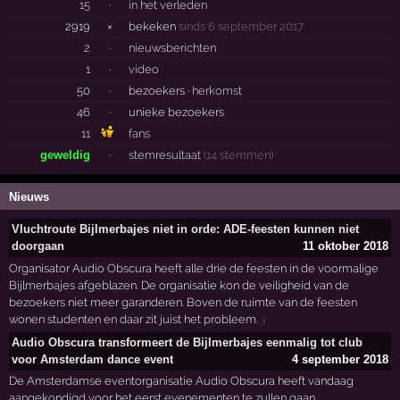
15
·
in het verleden
2919
×
bekeken
sinds 6 september 2017
2
·
nieuwsberichten
1
·
video
50
·
bezoekers ·
herkomst
46
·
unieke bezoekers
11
fans
geweldig
·
stemresultaat
(14 stemmen)
Nieuws
Vluchtroute Bijlmerbajes niet in orde: ADE-feesten kunnen niet
doorgaan
11 oktober 2018
Organisator Audio Obscura heeft alle drie de feesten in de voormalige
Bijlmerbajes afgeblazen. De organisatie kon de veiligheid van de
bezoekers niet meer garanderen. Boven de ruimte van de feesten
wonen studenten en daar zit juist het probleem.
3
Audio Obscura transformeert de Bijlmerbajes eenmalig tot club
voor Amsterdam dance event
4 september 2018
De Amsterdamse eventorganisatie Audio Obscura heeft vandaag
aangekondigd voor het eerst evenementen te zullen gaan