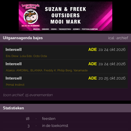
Uitgaansagenda bajes
ical
·
archief
Intercell
ADE
za 24 okt 2026
Eris Drew
,
Lola Edo
,
Octo Octa
Intercell
ADE
za 24 okt 2026
Alarico
,
AMORAL
,
BLANKA
,
Freddy K
,
Philip Berg
,
Yanamaste
Intercell
ADE
zo 25 okt 2026
Primal Instinct
toon archief, 15 evenementen
Statistieken
18
·
feesten
3
·
in de toekomst