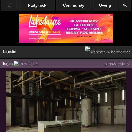
Jij
Partyflock
Community
Overig
🔍
Locatie
bajes
nieuws
·
11 fans