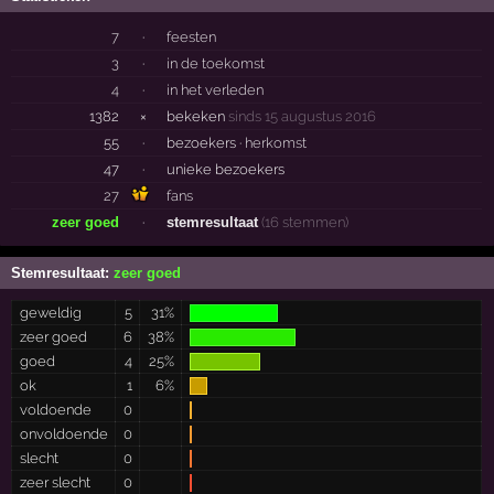
7
·
feesten
3
·
in de toekomst
4
·
in het verleden
1382
×
bekeken
sinds 15 augustus 2016
55
·
bezoekers ·
herkomst
47
·
unieke bezoekers
27
fans
zeer goed
·
stemresultaat
(16 stemmen)
Stemresultaat:
zeer goed
geweldig
5
31%
zeer goed
6
38%
goed
4
25%
ok
1
6%
voldoende
0
onvoldoende
0
slecht
0
zeer slecht
0