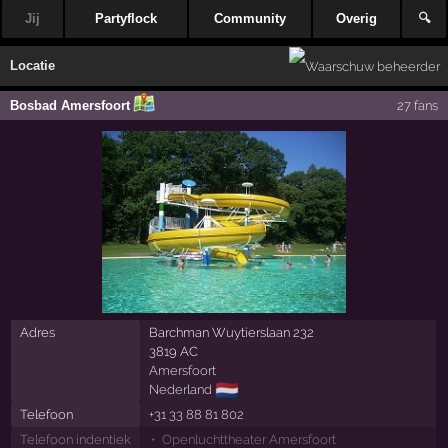
Jij
Partyflock
Community
Overig
🔍
Locatie
Bosbad Amersfoort
27 fans
Adres
Barchman Wuytierslaan 232
3819 AC
Amersfoort
🇳🇱
Nederland
Telefoon
+31 33 88 81 802
Telefoon indentiek
Openluchttheater Amersfoort