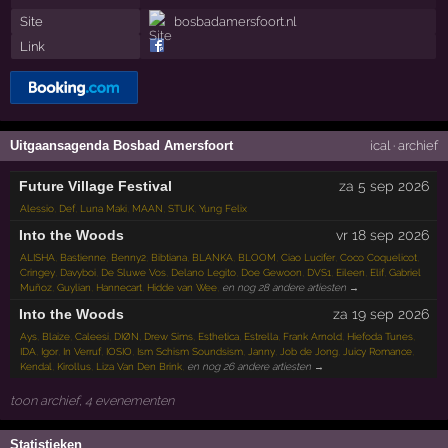
Site
bosbadamersfoort.nl
Link
Uitgaansagenda Bosbad Amersfoort
ical
·
archief
Future Village Festival
za 5 sep 2026
Alessio
,
Def
,
Luna Maki
,
MAAN
,
STUK
,
Yung Felix
Into the Woods
vr 18 sep 2026
ALISHA
,
Bastienne
,
Benny2
,
Bibtiana
,
BLANKA
,
BLOOM
,
Ciao Lucifer
,
Coco Coquelicot
,
Cringey
,
Davyboi
,
De Sluwe Vos
,
Delano Legito
,
Doe Gewoon
,
DVS1
,
Eileen
,
Elif
,
Gabriel
Muñoz
,
Guylian
,
Hannecart
,
Hidde van Wee
,
en nog 28 andere artiesten →
Into the Woods
za 19 sep 2026
Ays
,
Blaize
,
Caleesi
,
DIØN
,
Drew Sims
,
Esthetica
,
Estrella
,
Frank Arnold
,
Hiefoda Tunes
,
IDA
,
Igor
,
In Verruf
,
IOSIO
,
Ism Schism Soundsism
,
Janny
,
Job de Jong
,
Juicy Romance
,
Kendal
,
Kirollus
,
Liza Van Den Brink
,
en nog 26 andere artiesten →
toon archief, 4 evenementen
Statistieken