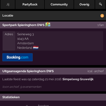
Jij
Partyflock
Community
Overig
🔍
Locatie
Sportpark Spieringhorn DWS
1 fan
Adres
Seineweg 3
1043 AA
Amsterdam
🇳🇱
Nederland
Uitgaansagenda Spieringhorn DWS
ical
·
archief
Laatste feest was op zaterdag 21 mei 2016:
Simpelweg Gruwelijk
toon archief, 9 evenementen
Statistieken
9
·
feesten