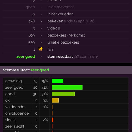
geen
·
in de toekomst
9
·
in het verleden
478
×
bekeken
sinds 17 april 2016
3
·
video's
619
·
bezoekers ·
herkomst
539
·
unieke bezoekers
1
fan
zeer goed
·
stemresultaat
(97 stemmen)
Stemresultaat:
zeer goed
geweldig
15
15%
zeer goed
40
41%
goed
30
31%
ok
9
9%
voldoende
1
1%
onvoldoende
0
slecht
2
2%
zeer slecht
0