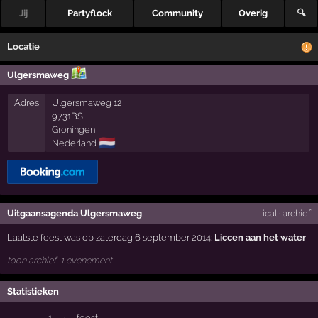
Jij
Partyflock
Community
Overig
🔍
Locatie
Ulgersmaweg
Adres
Ulgersmaweg 12
9731BS
Groningen
🇳🇱
Nederland
Uitgaansagenda Ulgersmaweg
ical
·
archief
Laatste feest was op zaterdag 6 september 2014:
Liccen aan het water
toon archief, 1 evenement
Statistieken
1
·
feest