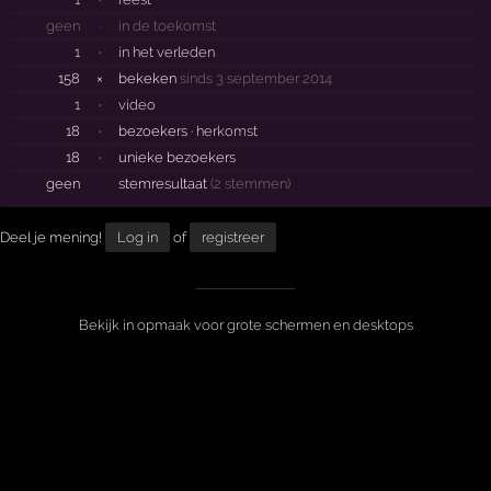
geen
·
in de toekomst
1
·
in het verleden
158
×
bekeken
sinds 3 september 2014
1
·
video
18
·
bezoekers ·
herkomst
18
·
unieke bezoekers
geen
stemresultaat
(2 stemmen)
Deel je mening!
Log in
of
registreer
Bekijk in opmaak voor grote schermen en desktops