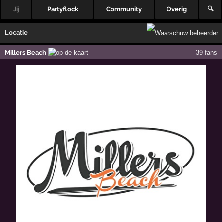
Jij
Partyflock
Community
Overig
🔍
Locatie
Millers Beach
39 fans