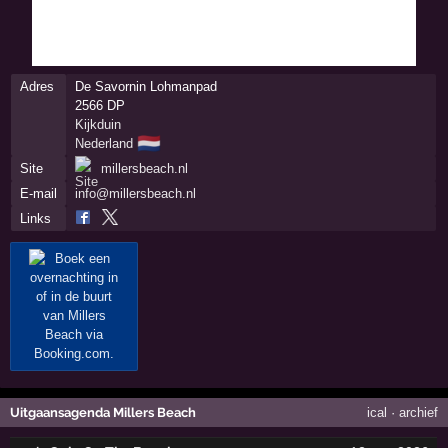
Adres
De Savornin Lohmanpad
2566 DP
Kijkduin
🇳🇱
Nederland
Site
millersbeach.nl
E-mail
info@millersbeach.nl
Links
Uitgaansagenda Millers Beach
ical
·
archief