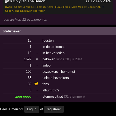
90's Only On The Beach
za 12 sep 2026
Bware
,
Charly Lownoise
,
Feest DJ Kevin
,
Funky Frank
,
Mirte Melody
,
Sander XL
,
T-
Spoon
,
The Darkraver
,
The Viper
toon archief, 12 evenementen
Statistieken
13
·
feesten
1
·
in de toekomst
12
·
in het verleden
1692
×
bekeken
sinds 20 juli 2014
1
·
video
100
·
bezoekers ·
herkomst
63
·
unieke bezoekers
39
fans
3
·
albumfoto's
zeer goed
·
stemresultaat
(31 stemmen)
Deel je mening!
Log in
of
registreer