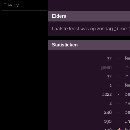
Privacy
Elders
Laatste feest was op zondag 31 mei 
Statistieken
37
·
fe
geen
·
in
37
·
in
1
·
fe
4222
×
b
2
·
ni
248
·
be
190
·
un