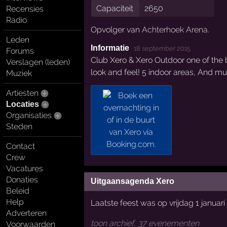
Capaciteit
2650
Recensies
Radio
Opvolger van
Achterhoek Arena
.
Leden
Informatie
·
18 september 2015
Forums
Club Xero & Xero Outdoor one of the 
Verslagen (leden)
look and feel! 5 indoor areas, And m
Muziek
Artiesten
Locaties
Organisaties
Steden
Contact
Crew
Vacatures
Donaties
Uitgaansagenda Xero
Beleid
Help
Laatste feest was op vrijdag 1 januari
Adverteren
toon archief, 37 evenementen
Voorwaarden