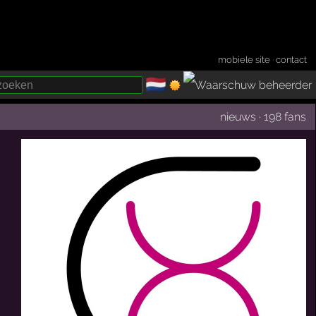
mobiele site
·
contact
🇳🇱
­
nieuws
·
198 fans