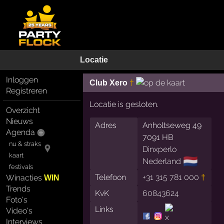
Locatie
Inloggen
Club Xero
†
Registreren
Locatie is gesloten.
Overzicht
Nieuws
Adres
Anholtseweg 49
Agenda
7091 HB
nu & straks
Dinxperlo
kaart
🇳🇱
Nederland
festivals
Telefoon
+31 315 781 000
†
Winacties
WIN
Trends
KvK
60843624
Foto's
Links
Video's
Interviews