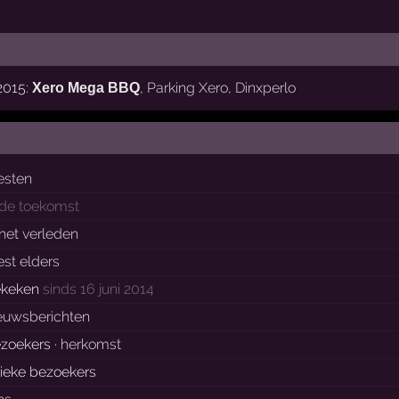
2015:
,
Parking Xero
,
Dinxperlo
Xero Mega BBQ
esten
 de toekomst
 het verleden
est elders
ekeken
sinds 16 juni 2014
euwsberichten
zoekers ·
herkomst
ieke bezoekers