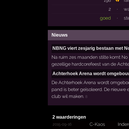
198
fa
2
·
wa
goed
·
st
Nieuws
NBNG viert zesjarig bestaan met N
Na ruim zes maanden stilte komt No B
gezellige hardcorefeest van de Achter
Achterhoek Arena wordt omgebouwd
De Achterhoek Arena wordt omgebouwd
pand is beter geïsoleerd. De nieuwe e
club wil maken.
8
2 waarderingen
C-Kaos
Inder
2015-09-16