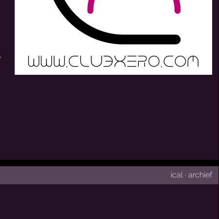
w
ical
·
archief