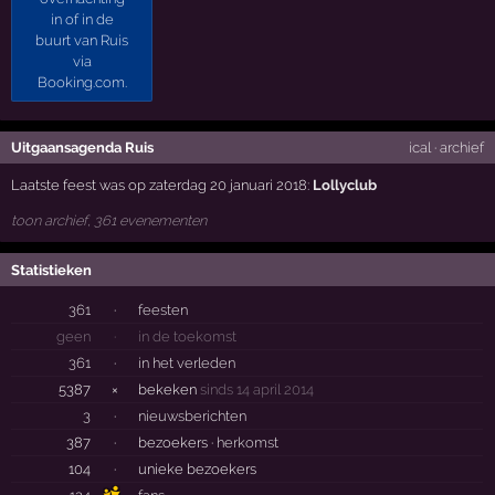
Uitgaansagenda Ruis
ical
·
archief
Laatste feest was op zaterdag 20 januari 2018:
Lollyclub
toon archief, 361 evenementen
Statistieken
361
·
feesten
geen
·
in de toekomst
361
·
in het verleden
5387
×
bekeken
sinds 14 april 2014
3
·
nieuwsberichten
387
·
bezoekers ·
herkomst
104
·
unieke bezoekers