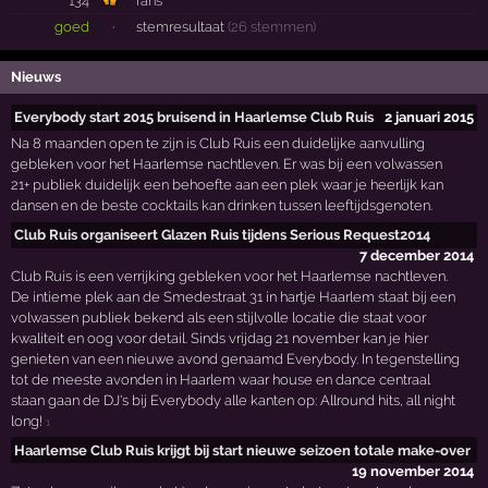
134
fans
goed
·
stemresultaat
(26 stemmen)
Nieuws
Everybody start 2015 bruisend in Haarlemse Club Ruis
2 januari 2015
Na 8 maanden open te zijn is Club Ruis een duidelijke aanvulling
gebleken voor het Haarlemse nachtleven. Er was bij een volwassen
21+ publiek duidelijk een behoefte aan een plek waar je heerlijk kan
dansen en de beste cocktails kan drinken tussen leeftijdsgenoten.
Club Ruis organiseert Glazen Ruis tijdens Serious Request2014
7 december 2014
Club Ruis is een verrijking gebleken voor het Haarlemse nachtleven.
De intieme plek aan de Smedestraat 31 in hartje Haarlem staat bij een
volwassen publiek bekend als een stijlvolle locatie die staat voor
kwaliteit en oog voor detail. Sinds vrijdag 21 november kan je hier
genieten van een nieuwe avond genaamd Everybody. In tegenstelling
tot de meeste avonden in Haarlem waar house en dance centraal
staan gaan de DJ's bij Everybody alle kanten op: Allround hits, all night
long!
1
Haarlemse Club Ruis krijgt bij start nieuwe seizoen totale make-over
19 november 2014