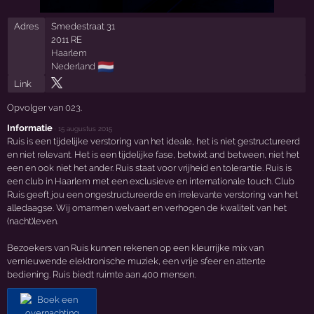
Adres
Smedestraat 31
2011 RE
Haarlem
🇳🇱
Nederland
Link
Opvolger van
023
.
Informatie
·
15 augustus 2015
Ruis is een tijdelijke verstoring van het ideale, het is niet gestructureerd
en niet relevant. Het is een tijdelijke fase, betwixt and between, niet het
een en ook niet het ander. Ruis staat voor vrijheid en tolerantie. Ruis is
een club in Haarlem met een exclusieve en internationale touch. Club
Ruis geeft jou een ongestructureerde en irrelevante verstoring van het
alledaagse. Wij omarmen welvaart en verhogen de kwaliteit van het
(nacht)leven.
Bezoekers van Ruis kunnen rekenen op een kleurrijke mix van
vernieuwende elektronische muziek, een vrije sfeer en attente
bediening. Ruis biedt ruimte aan 400 mensen.