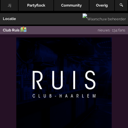
Jij
Partyflock
Community
Overig
🔍
Locatie
Club Ruis
nieuws
·
134 fans