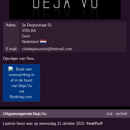
Adres
2e Dorpsstraat 51
3701 AA
Zeist
🇳🇱
Nederland
E-mail
clubdejavuzeist@hotmail.com
Opvolger van
New
.
Uitgaansagenda Deja Vu
ical
·
archief
Laatste feest was op woensdag 21 oktober 2015:
Fest!Fu!F