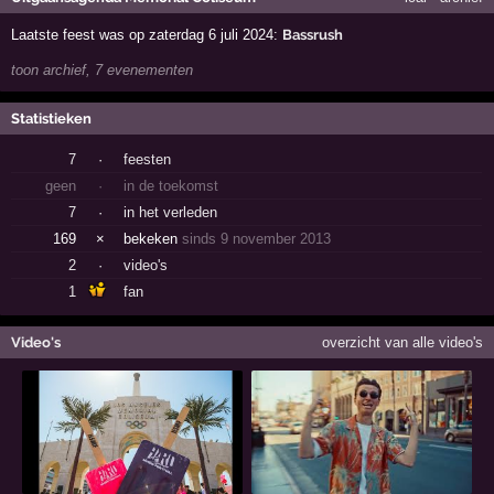
Laatste feest was op zaterdag 6 juli 2024:
Bassrush
toon archief, 7 evenementen
Statistieken
7
·
feesten
geen
·
in de toekomst
7
·
in het verleden
169
×
bekeken
sinds 9 november 2013
2
·
video's
1
fan
Video's
overzicht van alle video's