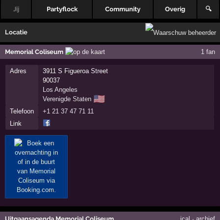
Jij
Partyflock
Community
Overig
🔍
Locatie
Memorial Coliseum
1 fan
Adres
3911 S Figueroa Street
90037
Los Angeles
🇺🇸
Verenigde Staten
Telefoon
+1 21 37 47 71 11
Link
Uitgaansagenda Memorial Coliseum
ical
·
archief