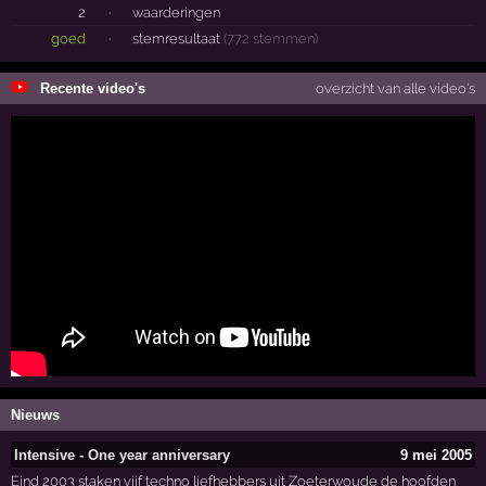
2
·
waarderingen
goed
·
stemresultaat
(772 stemmen)
Recente video's
overzicht van alle video's
Nieuws
Intensive - One year anniversary
9 mei 2005
Eind 2003 staken vijf techno liefhebbers uit Zoeterwoude de hoofden