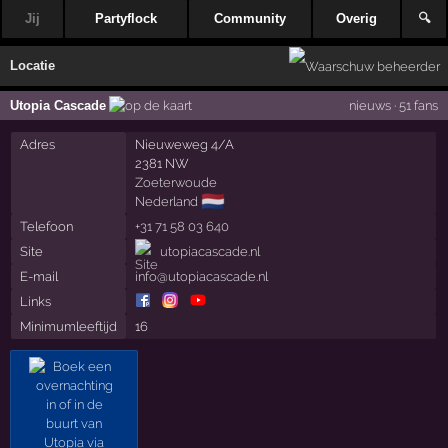
Jij
Partyflock
Community
Overig
🔍
Locatie
Utopia Cascade
nieuws
·
51 fans
Adres
Nieuweweg 4/A
2381 NW
Zoeterwoude
🇳🇱
Nederland
Telefoon
+31 71 58 03 640
Site
utopiacascade.nl
E-mail
info@utopiacascade.nl
Links
Minimumleeftijd
16