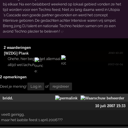
bij elkaar. Na een belabberd weekend op lokaal gebied vonden ze het
tijd worden voor een Techno feest. Niet zo lang daarna werd in Utopia
´s Cascade een goede partner gevonden en werd het concept
Intenisve geboren. De gedachten achter Intensive waren vrij simpel.
Breng jong DJ talent en nationale Techno helden samen om zo een
avond Techno plezier te beleven !
17
2 waarderingen
2010-10-20
[WZDG] Plank
Ghehe, hier begon het allemaal
2007-02-04
altijd wel lachuh
2 opmerkingen
Deel je mening!
Log in
of
registreer
bridd.
10 juli 2007 15:33
veett geinigg..
maar het laatste feest 1 april 2006???