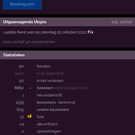
Uitgaansagenda Utopia
ical
·
archief
Laatste feest was op zaterdag 22 oktober 2022:
Fix
toon archief, 90 evenementen
Statistieken
90
·
feesten
geen
·
in de toekomst
90
·
in het verleden
8862
×
bekeken
sinds 9 januari 2007
1
·
nieuwsbericht
1335
·
bezoekers ·
herkomst
605
·
unieke bezoekers
51
fans
24
·
albumfoto's
2
·
opmerkingen