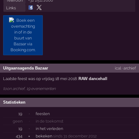
Telefoon
+32 2511 2600
Links
Uitgaansagenda Bazaar
ical
·
archief
Laatste feest was op vrijdag 18 mei 2018:
RAW dancehall
toon archief, 19 evenementen
Statistieken
19
·
feesten
geen
·
in de toekomst
19
·
in het verleden
434
×
bekeken
sinds 31 december 2012