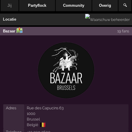
Jij
Partyflock
Community
Overig
🔍
Locatie
Bazaar
19 fans
Adres
Rue des Capucins 63
1000
Brussel
🇧🇪
België