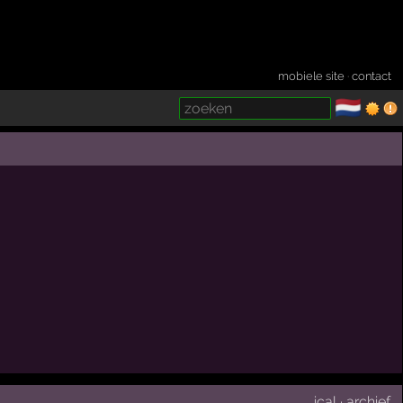
mobiele site
·
contact
🇳🇱
­
ical
·
archief