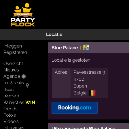
Locatie
Inloggen
Blue Palace
†
Registreren
Locatie is gesloten.
Overzicht
Nieuws
Adres
Paveestrasse 3
Agenda
4700
nu & straks
Eupen
kaart
🇧🇪
België
festivals
Winacties
WIN
Trends
Foto's
Video's
Interviews
Uitgaansagenda Blue Palace