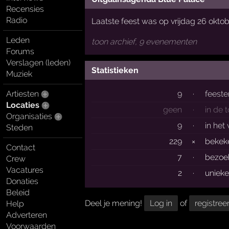
Recensies
Radio
Laatste feest was op vrijdag 26 okto
Leden
toon archief, 9 evenementen
Forums
Verslagen (leden)
Statistieken
Muziek
Artiesten
9
·
feeste
Locaties
geen
·
in de 
Organisaties
9
·
in het
Steden
229
×
beke
Contact
7
·
bezoe
Crew
Vacatures
2
·
uniek
Donaties
Beleid
Deel je mening!
Log in
of
registree
Help
Adverteren
Voorwaarden