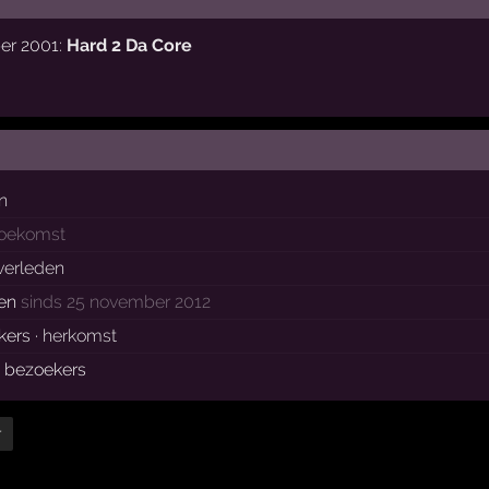
ber 2001:
Hard 2 Da Core
n
toekomst
 verleden
ken
sinds 25 november 2012
kers ·
herkomst
e bezoekers
r