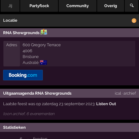
Jij
Partyflock
Community
Overig
🔍
Locatie
RNA Showgrounds
Adres
600 Gregory Terrace
4006
Brisbane
🇦🇺
Australië
Uitgaansagenda RNA Showgrounds
ical
·
archief
Laatste feest was op zaterdag 23 september 2023:
Listen Out
toon archief, 6 evenementen
Statistieken
6
·
feesten