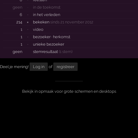
geen
·
in de toekomst
6
·
in het verleden
214
×
bekeken
sinds 21 november 2012
1
·
video
1
·
bezoeker ·
herkomst
1
·
unieke bezoeker
geen
stemresultaat
(1 stem)
Deel je mening!
Log in
of
registreer
Bekijk in opmaak voor grote schermen en desktops