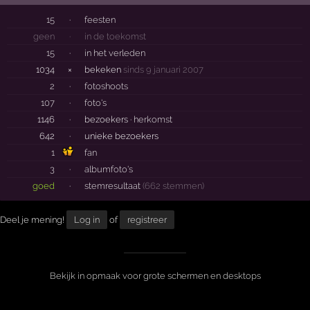
15
·
feesten
geen
·
in de toekomst
15
·
in het verleden
1034
×
bekeken
sinds 9 januari 2007
2
·
fotoshoots
107
·
foto's
1146
·
bezoekers ·
herkomst
642
·
unieke bezoekers
1
fan
3
·
albumfoto's
goed
·
stemresultaat
(662 stemmen)
Deel je mening!
Log in
of
registreer
Bekijk in opmaak voor grote schermen en desktops