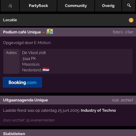
Jij
Partyflock
Community
Overig
🔍
Locatie
Podium café Unique
—
foto's
·
1 fan
Opgevolgd door
E-Motion
.
Adres
De Vloot 208
3144 PK
Maassluis
🇳🇱
Nederland
Uitgaansagenda Unique
ical
·
archief
Laatste feest was op zaterdag 25 juni 2005:
Industry of Techno
toon archief, 15 evenementen
Statistieken