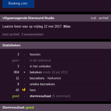
Uitgaansagenda Starsound Studio
ical
·
archief
Laatste feest was op vrijdag 12 mei 2017:
Bliss
toon archief, 3 evenementen
Statistieken
3
·
feesten
geen
·
in de toekomst
3
·
in het verleden
804
×
bekeken
sinds 18 juli 2012
11
·
bezoekers ·
herkomst
9
·
unieke bezoekers
40
fans
goed
·
stemresultaat
(5 stemmen)
Stemresultaat:
goed