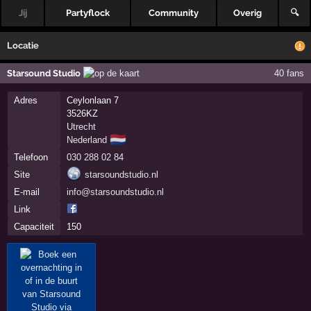
Jij
Partyflock
Community
Overig
🔍
Locatie
Starsound Studio
40 fans
Adres
Ceylonlaan 7
3526KZ
Utrecht
🇳🇱
Nederland
Telefoon
030 288 02 84
Site
starsoundstudio.nl
E-mail
info@starsoundstudio.nl
Link
Capaciteit
150