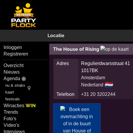
Locatie
Inloggen
The House of Rising
Registreren
Adres
Regulierdwarsstraat 41
Overzicht
1017BK
Nieuws
Amsterdam
Agenda
🇳🇱
Nederland
nu & straks
kaart
Telefoon
+31 20 3202244
festivals
WIN
Winacties
Trends
Foto's
Video's
Interviews