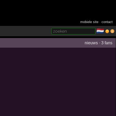
mobiele site
·
contact
🇳🇱
­
nieuws
·
3 fans