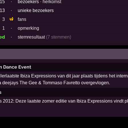
15
·
bezoekers ·
herkomst
13
·
unieke bezoekers
3
fans
1
·
opmerking
oed
·
stemresultaat
(7 stemmen)
am Dance Event
allerlaatste Ibiza Expressions van dit jaar plaats tijdens het i
 Ibiza deejays The Gee & Tommaso Favretto overgevlogen.
s
012: Deze laatste zomer editie van Ibiza Expressions vindt pla