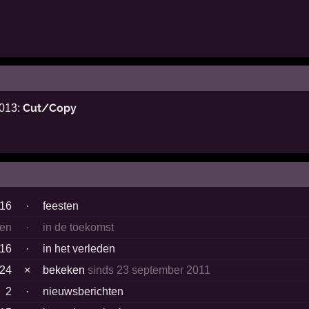
Cut/Copy
2013:
16
·
feesten
en
·
in de toekomst
16
·
in het verleden
24
×
bekeken
sinds 23 september 2011
2
·
nieuwsberichten