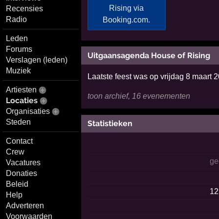
Recensies
Radio
Leden
Forums
Uitgaansagenda House of Rising
Verslagen (leden)
Muziek
Laatste feest was op vrijdag 8 maart 
Artiesten
toon archief, 16 evenementen
Locaties
Organisaties
Steden
Statistieken
Contact
Crew
ge
Vacatures
Donaties
Beleid
12
Help
Adverteren
Voorwaarden