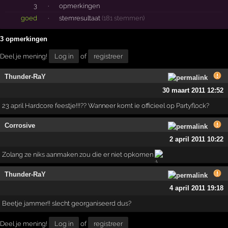
3
·
opmerkingen
goed
·
stemresultaat
(181 stemmen)
3 opmerkingen
Deel je mening!
Log in
of
registreer
Thunder-RaY
30 maart 2011 12:52
23 april Hardcore feestje!!!?? Wanneer komt ie officieel op Partyflock?
Corrosive
2 april 2011 10:22
Zolang ze niks aanmaken zou die er niet opkomen
Thunder-RaY
4 april 2011 19:18
Beetje jammer!! slecht georganiseerd dus?
Deel je mening!
Log in
of
registreer