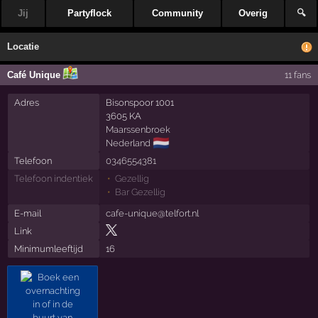
Jij
Partyflock
Community
Overig
🔍
Locatie
Café Unique
11 fans
Adres
Bisonspoor 1001
3605 KA
Maarssenbroek
🇳🇱
Nederland
Telefoon
0346554381
Telefoon indentiek
Gezellig
Bar Gezellig
E-mail
cafe-unique@telfort.nl
Link
Minimumleeftijd
16