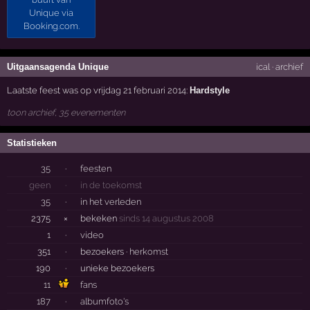
Uitgaansagenda Unique
ical
·
archief
Laatste feest was op vrijdag 21 februari 2014:
Hardstyle
toon archief, 35 evenementen
Statistieken
35
·
feesten
geen
·
in de toekomst
35
·
in het verleden
2375
×
bekeken
sinds 14 augustus 2008
1
·
video
351
·
bezoekers ·
herkomst
190
·
unieke bezoekers
11
fans
187
·
albumfoto's