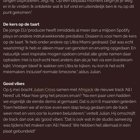
dingen uitproberen, zegt hij. "Op een bepaald moment begin je je weg
er in te vinden. Ik ontdekte wat ik tof vind en uiteindelijk ben ik nu op dit
punt gekomen."
De kers op de taart
De jonge DJ/producer heeft inmiddels al meer dan 4 miljoen Spotify
plays en andere indrukwekkende prestaties. Draaien is voor hem de kers
op de taart. "Ik heb onder andere op Ultra Miami gedraaid. Dat was echt
waanzinnig! Ik heb er alleen maar van genoten en ervaring opgedaan. En
natuurlijk veel inspiratie mogen opdoen omdat alle grote namen daar
optraden. Het is toch echt heel anders dan als je het via een livestream
kijkt. Vroeger bleef ik wakker om Ultra te kijken, nu kon ik het echt
méémaken. Inclusief normale timezone," aldus Julian.
Good vibes
Op 5 mei bracht
Julian Cross
samen met
Afrojack
de nieuwe track 'All I
Need' uit. Maar hoe ging het proces ervan? "Na een paar uren hadden
we eigenlijk de eerste demo al gemaakt. Dat is zo'n 6 maanden geleden.
Toen hebben we af en toe even een stap terug gedaan om de track
weer met en vers oor te kunnen beluisteren," vertelt Julian. Hij omschrijft
de track dan ook als 'good vibes'. "Dat is ook wat in de studio aanwezig
was tijdens het maken van 'All I Need'. We hebben het allemaal in één
plaat gebundeld!"