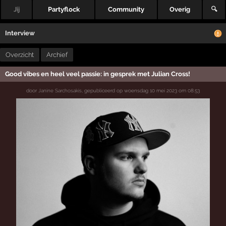
Jij
Partyflock
Community
Overig
🔍
Interview
Overzicht
Archief
Good vibes en heel veel passie: in gesprek met Julian Cross!
door
Janine Sarchosakis
,
gepubliceerd op
woensdag 10 mei 2023 om 08:53