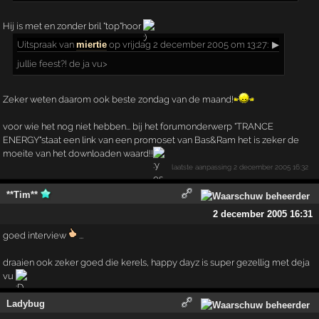
Hij is met en zonder bril "top"hoor
Uitspraak
van
miertie
op vrijdag 2 december 2005 om 13:27:
▶
jullie feest?! de ja vu>
Zeker weten daarom ook beste zondag van de maand!
voor wie het nog niet hebben... bij het forumonderwerp "TRANCE
ENERGY"staat een link van een promoset van Bas&Ram het is zeker de
moeite van het downloaden waard!!
laatste aanpassing
2 december 2005 16:32
**Tim**
2 december 2005 16:31
goed interview
...
draaien ook zeker goed die kerels, happy dayz is super gezellig met deja
vu
Ladybug