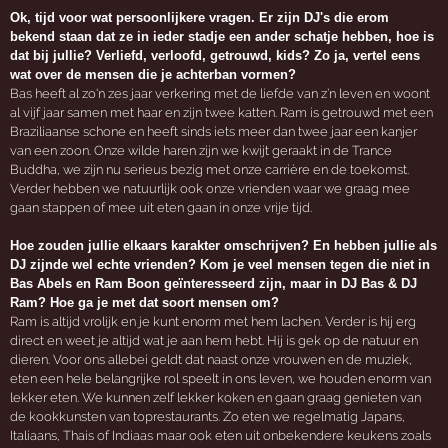
Ok, tijd voor wat persoonlijkere vragen. Er zijn DJ's die erom
bekend staan dat ze in ieder stadje een ander schatje hebben, hoe is
dat bij jullie? Verliefd, verloofd, getrouwd, kids? Zo ja, vertel eens
wat over de mensen die je achterban vormen?
Bas heeft al zo'n zes jaar verkering met de liefde van z’n leven en woont
al vijf jaar samen met haar en zijn twee katten. Ram is getrouwd met een
Braziliaanse schone en heeft sinds iets meer dan twee jaar een kanjer
van een zoon. Onze wilde haren zijn we kwijt geraakt in de Trance
Buddha, we zijn nu serieus bezig met onze carrière en de toekomst.
Verder hebben we natuurlijk ook onze vrienden waar we graag mee
gaan stappen of mee uit eten gaan in onze vrije tijd.
Hoe zouden jullie elkaars karakter omschrijven? En hebben jullie als
DJ zijnde wel echte vrienden? Kom je veel mensen tegen die niet in
Bas Abels en Ram Boon geïnteresseerd zijn, maar in DJ Bas & DJ
Ram? Hoe ga je met dat soort mensen om?
Ram is altijd vrolijk en je kunt enorm met hem lachen. Verder is hij erg
direct en weet je altijd wat je aan hem hebt. Hij is gek op de natuur en
dieren. Voor ons allebei geldt dat naast onze vrouwen en de muziek,
eten een hele belangrijke rol speelt in ons leven, we houden enorm van
lekker eten. We kunnen zelf lekker koken en gaan graag genieten van
de kookkunsten van toprestaurants. Zo eten we regelmatig Japans,
Italiaans, Thais of Indiaas maar ook eten uit onbekendere keukens zoals