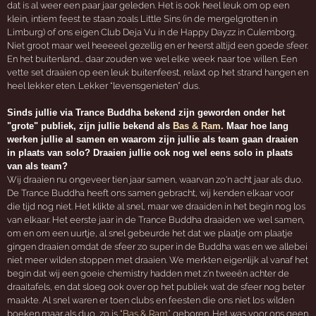
dat is al weer een paar jaar geleden. Het is ook heel leuk om op een
klein, intiem feest te staan zoals Little Sins (in de mergelgrotten in
Limburg) of ons eigen Club Deja Vu in de Happy Dayzz in Culemborg.
Niet groot maar wel heeeeel gezellig en er heerst altijd een goede sfeer.
En het buitenland… daar zouden we wel elke week naar toe willen. Een
vette set draaien op een leuk buitenfeest, relaxt op het strand hangen en
heel lekker eten. Lekker “levensgenieten” dus.
Sinds jullie via Trance Buddha bekend zijn geworden onder het
"grote" publiek, zijn jullie bekend als
Bas & Ram
. Maar hoe lang
werken jullie al samen en waarom zijn jullie als team gaan draaien
in plaats van solo? Draaien jullie ook nog wel eens solo in plaats
van als team?
Wij draaien nu ongeveer tien jaar samen, waarvan zo'n acht jaar als duo.
De Trance Buddha heeft ons samen gebracht, wij kenden elkaar voor
die tijd nog niet. Het klikte al snel, maar we draaiden in het begin nog los
van elkaar. Het eerste jaar in de Trance Buddha draaiden we wel samen,
om en om een uurtje, al snel gebeurde het dat we plaatje om plaatje
gingen draaien omdat de sfeer zo super in de Buddha was en we allebei
niet meer wilden stoppen met draaien. We merkten eigenlijk al vanaf het
begin dat wij een goeie chemistry hadden met z’n tweeën achter de
draaitafels, en dat sloeg ook over op het publiek wat de sfeer nog beter
maakte. Al snel waren er toen clubs en feesten die ons niet los wilden
boeken maar als duo, zo is “
Bas & Ram
” geboren. Het was voor ons geen