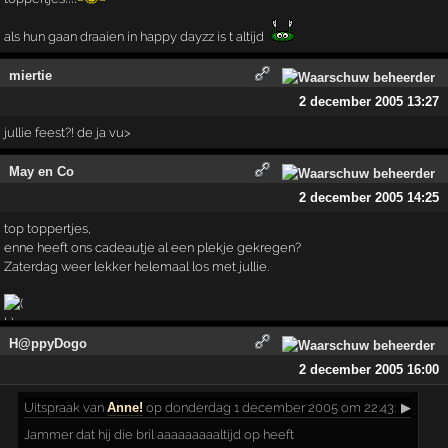
als hun gaan draaien in happy dayzz is t altijd
miertie
2 december 2005 13:27
jullie feest?! de ja vu>
May en Co
2 december 2005 14:25
top toppertjes,
enne heeft ons cadeautje al een plekje gekregen?
Zaterdag weer lekker helemaal los met jullie.
H@ppyDogo
2 december 2005 16:00
Uitspraak
van
Anne!
op donderdag 1 december 2005 om 22:43:
▶
Jammer dat hij die bril aaaaaaaaaltijd op heeft