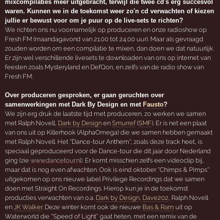
mixcompilaties meer uitgebracht, terwijl die twee cd's erg succesvol
waren. Kunnen we in de toekomst weer zo'n cd verwachten of kiezen
jullie er bewust voor om je puur op de live-sets te richten?
We richten ons nu voornamelijk op produceren en onze radioshow op
Fresh FM (maandagavond van 21.00 tot 24.00 uur). Maar als gevraagd
zouden worden om een compilatie te mixen, dan doen we dat natuurlijk.
Er zijn wel verschillende livesets te downloaden van ons op internet van
feesten zoals Mysteryland en DefQon, en zelfs van de radio show van
Fresh FM.
Over produceren gesproken, er gaan geruchten over
samenwerkingen met Dark By Design en met
Fausto
?
We zijn erg druk de laatste tijd met produceren, zo werken we samen
met Ralph Novell,
Dark by Design
en
Smurref
(
SMF
). Er is net een plaat
van ons uit op Killerhook (AlphaOmega) die we samen hebben gemaakt
met Ralph Novell. Het ''Dance-tour Anthem'', zoals deze track heet, is
speciaal geproduceerd voor de Dance-tour die dit jaar door Nederland
ging (zie
www.dancetour.nl)
. Er komt misschien zelfs een videoclip bij,
maar dat is nog even afwachten. Ook is eind oktober ''Chimps & Pimps''
uitgekomen op ons nieuwe label Privilege Recordings dat we samen
doen met Straight On Recordings. Hierop kun je in de toekomst
producties verwachten van o.a.
Dark by Design
,
Dave202
, Ralph Novell
en
JK Walker
. Deze winter komt ook de nieuwe
Bas & Ram
uit op
Waterworld die “Speed of Light” gaat heten, met een remix van de