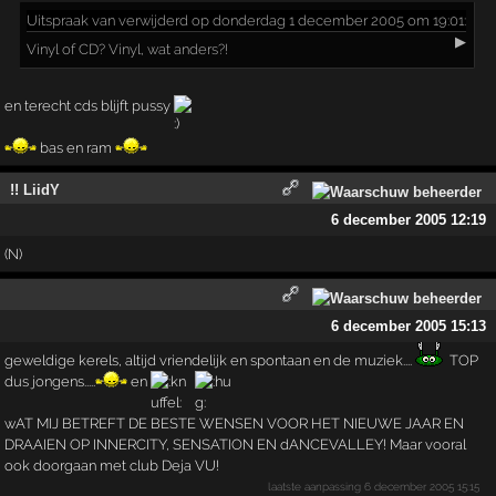
Uitspraak
van verwijderd op donderdag 1 december 2005 om 19:01:
▶
Vinyl of CD? Vinyl, wat anders?!
en terecht cds blijft pussy
bas en ram
!! LiidY
6 december 2005 12:19
(N)
6 december 2005 15:13
geweldige kerels, altijd vriendelijk en spontaan en de muziek....
TOP
dus jongens.....
en
wAT MIJ BETREFT DE BESTE WENSEN VOOR HET NIEUWE JAAR EN
DRAAIEN OP INNERCITY, SENSATION EN dANCEVALLEY! Maar vooral
ook doorgaan met club Deja VU!
laatste aanpassing
6 december 2005 15:15