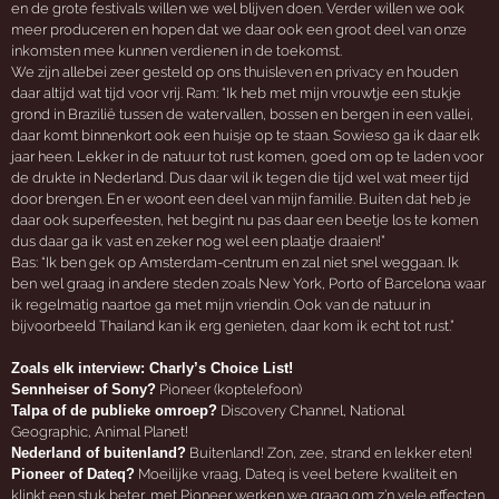
en de grote festivals willen we wel blijven doen. Verder willen we ook
meer produceren en hopen dat we daar ook een groot deel van onze
inkomsten mee kunnen verdienen in de toekomst.
We zijn allebei zeer gesteld op ons thuisleven en privacy en houden
daar altijd wat tijd voor vrij. Ram: “Ik heb met mijn vrouwtje een stukje
grond in Brazilië tussen de watervallen, bossen en bergen in een vallei,
daar komt binnenkort ook een huisje op te staan. Sowieso ga ik daar elk
jaar heen. Lekker in de natuur tot rust komen, goed om op te laden voor
de drukte in Nederland. Dus daar wil ik tegen die tijd wel wat meer tijd
door brengen. En er woont een deel van mijn familie. Buiten dat heb je
daar ook superfeesten, het begint nu pas daar een beetje los te komen
dus daar ga ik vast en zeker nog wel een plaatje draaien!”
Bas: “Ik ben gek op Amsterdam-centrum en zal niet snel weggaan. Ik
ben wel graag in andere steden zoals New York, Porto of Barcelona waar
ik regelmatig naartoe ga met mijn vriendin. Ook van de natuur in
bijvoorbeeld Thailand kan ik erg genieten, daar kom ik echt tot rust.”
Zoals elk interview: Charly’s Choice List!
Sennheiser of Sony?
Pioneer (koptelefoon)
Talpa of de publieke omroep?
Discovery Channel, National
Geographic, Animal Planet!
Nederland of buitenland?
Buitenland! Zon, zee, strand en lekker eten!
Pioneer of Dateq?
Moeilijke vraag, Dateq is veel betere kwaliteit en
klinkt een stuk beter, met Pioneer werken we graag om z’n vele effecten.