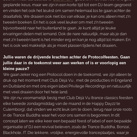
geplande keus, maar we zijn in een korte tijd tot een DJ-team gegroeid
en vinden het ook het leukst om samen helemaal los te gaan achter de
draaitafels. We draaien ook niet los van elkaar, je kan ons alleen met z’n
tweeën boeken. En het is ook veel leuker om met z'n tweeën
bijvoorbeeld naar het buitenland te gaan. Je kunt altijd je leuke
ervaringen delen met iemand. Ook de nare natuurlijk, maar als je dan
met z’n tweeën bent is het minder erg en kan je nog altijd lol maken. En
het is ook wel makkelijk als je moet plassen tijdens het draaien…
Jullie waren de drijvende krachten achter de Protocolfeesten. Gaan
jullie daar in de toekomst weer aan werken of is er voorlopig een
kleine pauze?
We gaan zeker nog een Protocol doen in de toekomst, we zijn alleen te
druk op het moment met Club Déjà Vu , met de producties in Engeland
en Duitsland en met ons eigen label Privilege Recordings en natuuurlijk
met veel draaien door het hele land.
We zijn nu voornamelijk bezig met Club Déjà Vu (trance classics feesten
elke tweede zondagmiddag van de maand in de Happy Dayzz te
Culemborg), dat vinden we echt leuk om te doen, terug naar onze roots
in de Trance Buddha waar het voor ons samen is begonnen. In dit
concept laten we elke keer een bepaald feest of label of een bepaalde
organisatie of DJ een revival beleven, zoals de Trance Buddha, Bonzai,
Blackhole, IT. Die lekkere, vrolijke, energievolle tranceplaatjes, waar je