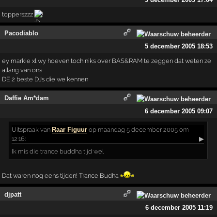
topperszzz
!
Pacodiablo
5 december 2005 18:53
ey markie xl wy hoeven toch niks over BAS&RAM te zeggen dat weten ze
allang van ons
DE 2 beste DJs die we kennen
Daffie Am*dam
6 december 2005 09:07
Uitspraak
van
Raar Figuur
op maandag 5 december 2005 om
12:16:
▶
Ik mis die trance buddha tijd wel
Dat waren nog eens tijden! Trance Budha
djpatt
6 december 2005 11:19