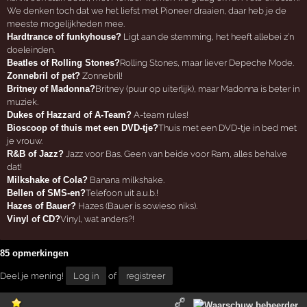
We denken toch dat we het liefst met Pioneer draaien, daar heb je de
meeste mogelijkheden mee.
Hardtrance of funkyhouse?
Ligt aan de stemming, het heeft allebei z’n
doeleinden.
Beatles of Rolling Stones?
Rolling Stones, maar liever Depeche Mode.
Zonnebril of pet?
Zonnebril!
Britney of Madonna?
Britney (puur op uiterlijk), maar Madonna is beter in
muziek.
Dukes of Hazzard of A-Team?
A-team rules!
Bioscoop of thuis met een DVD-tje?
Thuis met een DVD-tje in bed met
je vrouw.
R&B of Jazz?
Jazz voor Bas. Geen van beide voor Ram, alles behalve
dat!
Milkshake of Cola?
Banana milkshake.
Bellen of SMS-en?
Telefoon uit a.u.b.!
Hazes of Bauer?
Hazes (Bauer is sowieso niks).
Vinyl of CD?
Vinyl, wat anders?!
85 opmerkingen
Deel je mening!
Log in
of
registreer