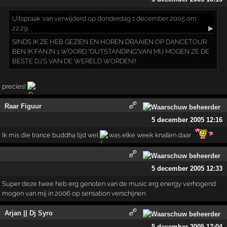
Uitspraak
van verwijderd op donderdag 1 december 2005 om
22:29:
▶
SINDS IK ZE HEB GEZIEN EN HOREN DRAAIEN OP DANCETOUR
BEN IK FAN.IN 1 WOORD "OUTSTANDING".VAN MIJ MOGEN ZE DE
BESTE DJ'S VAN DE WERELD WORDEN!!
precies!
Raar Figuur
5 december 2005 12:16
Ik mis die trance buddha tijd wel
was elke week knallen daar
5 december 2005 12:33
Super deze twee heb erg genoten van de music erg energy verhogend
mogen van mij in 2006 op sensation verschijnen
Arjan || Dj Syro
5 december 2005 17:04