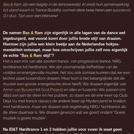
Bas & Ram
zijn een begrip in de dancewereld. Al sinds hun samenwerking
tot stand kwam in Trance Buddha vormen deze twee heren een succesvol
DJ-duo. Tijd voor een interview!
De namen
Bas & Ram
zijn eigenlijk in alle lagen van de dance wel
ingeburgerd, wat vooral komt door jullie brede stijl van draaien.
Hiermee zijn jullie een klein beetje aan de Nederlandse hokjes-
mentaliteit ontsnapt, maar hoe omschrijven jullie zelf nou eigenlijk
de echte "
Bas & Ram
stijl"?
Het is een mix van alle soorten trance, van progressive trance, NRG,
techtrance tot hardtrance. We zijn voornamelijk liefhebber van de
vrolijke en energievolle muziek, het zou ook zomaar kunnen dat we een
techno plaat tussendoor draaien. Maar toch is het belangrijkste dat de
muziek een goede energetische drive heeft. We draaien eigenlijk van
Armin van Buuren
tot
Scot Project
en alles er tussenin. We passen ons
altijd aan aan de sfeer en het publiek, zo staan we de ene keer op Club
Déjà Vu met trance classics de andere keer op Mysteryland te knallen
met hardtrance, maar we draaien ook regelmatig NRG/ techtrance als
de sfeer daarnaar is. We draaien gewoon wat we goed vinden! “Goeie
muziek is goeie muziek”.
Na ID&T Hardtrance 1 en 2 hebben jullie voor zover ik weet geen