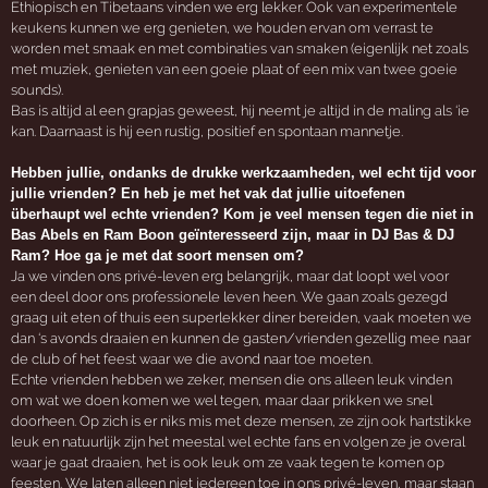
Ethiopisch en Tibetaans vinden we erg lekker. Ook van experimentele
keukens kunnen we erg genieten, we houden ervan om verrast te
worden met smaak en met combinaties van smaken (eigenlijk net zoals
met muziek, genieten van een goeie plaat of een mix van twee goeie
sounds).
Bas is altijd al een grapjas geweest, hij neemt je altijd in de maling als ‘ie
kan. Daarnaast is hij een rustig, positief en spontaan mannetje.
Hebben jullie, ondanks de drukke werkzaamheden, wel echt tijd voor
jullie vrienden? En heb je met het vak dat jullie uitoefenen
überhaupt wel echte vrienden? Kom je veel mensen tegen die niet in
Bas Abels en Ram Boon geïnteresseerd zijn, maar in DJ Bas & DJ
Ram? Hoe ga je met dat soort mensen om?
Ja we vinden ons privé-leven erg belangrijk, maar dat loopt wel voor
een deel door ons professionele leven heen. We gaan zoals gezegd
graag uit eten of thuis een superlekker diner bereiden, vaak moeten we
dan ‘s avonds draaien en kunnen de gasten/vrienden gezellig mee naar
de club of het feest waar we die avond naar toe moeten.
Echte vrienden hebben we zeker, mensen die ons alleen leuk vinden
om wat we doen komen we wel tegen, maar daar prikken we snel
doorheen. Op zich is er niks mis met deze mensen, ze zijn ook hartstikke
leuk en natuurlijk zijn het meestal wel echte fans en volgen ze je overal
waar je gaat draaien, het is ook leuk om ze vaak tegen te komen op
feesten. We laten alleen niet iedereen toe in ons privé-leven, maar staan