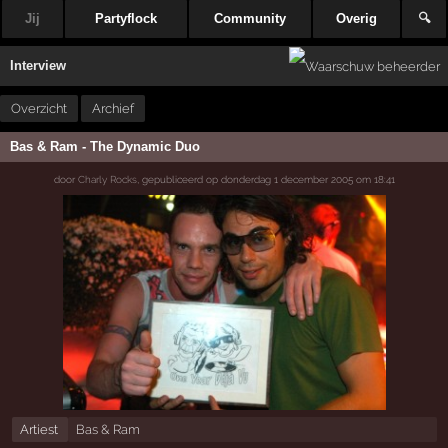
Jij
Partyflock
Community
Overig
🔍
Interview
Overzicht
Archief
Bas & Ram - The Dynamic Duo
door
Charly Rocks
,
gepubliceerd op
donderdag 1 december 2005 om 18:41
Artiest
Bas & Ram