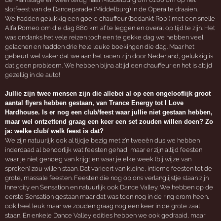
slotfeest van de Danceparade (Middelburg) in de Opera te draaien.
We hadden gelukkig een goeie chauffeur (bedankt Rob!) met een snelle
Alfa Romeo om die dag 880 km af te leggen en overal op tijd te zijn. Het
was ondanks het vele reizen toch een te gekke dag we hebben veel
gelachen en hadden drie hele leuke boekingen die dag. Maar het
gebeurt wel vaker dat we aan het racen zijn door Nederland, gelukkig is
dat geen probleem. We hebben bijna altijd een chauffeur en het is altijd
gezellig in de auto!
Jullie zijn twee mensen zijn die allebei al op een ongelooflijk groot
aantal flyers hebben gestaan, van Trance Energy tot I Love
Hardhouse. Is er nog een club/feest waar jullie niet gestaan hebben,
maar wel ontzettend graag een keer een set zouden willen doen? Zo
ja: welke club/ welk feest is dat?
We zijn natuurlijk ook al tijdje bezig met z'n tweeën dus we hebben
inderdaad al behoorlijk wat feesten gehad, maar er zijn altijd feesten
waar je niet genoeg van krijgt en waar je elke week (bij wijze van
spreken) zou willen staan. Dat varieert van kleine, intieme feesten tot de
grote, massale feesten. Feesten die nog op ons verlanglijstje staan zijn
Innercity en Sensation en natuurlijk ook Dance Valley. We hebben op de
eerste Sensation gestaan maar dat was toen nog in de ring erom heen,
ook heel leuk maar we zouden graag nog een keer in de grote zaal
staan. En enkele Dance Valley edities hebben we ook gedraaid, maar