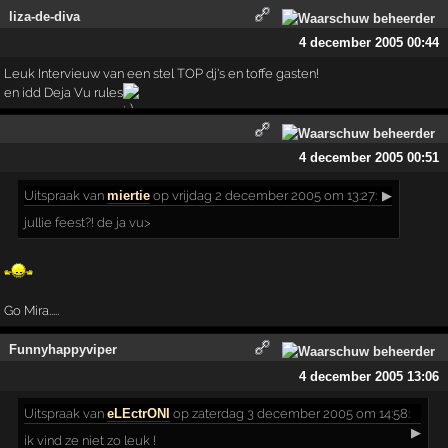
liza-de-diva
4 december 2005 00:44
Leuk Intervieuw van een stel TOP dj's en toffe gasten!
en idd Deja Vu rules
4 december 2005 00:51
Uitspraak
van
miertie
op vrijdag 2 december 2005 om 13:27:
▶
jullie feest?! de ja vu>
Go Mira.....
Funnyhappyviper
4 december 2005 13:06
Uitspraak
van
eLEctrONI
op zaterdag 3 december 2005 om 14:58:
▶
ik vind ze niet zo leuk !