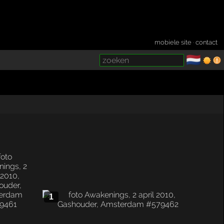
mobiele site
·
contact
🇳🇱
­
1