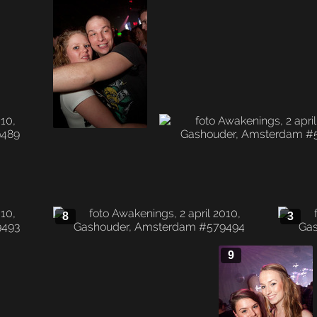
8
3
9