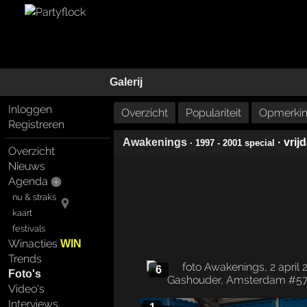
Galerij
Inloggen
Overzicht
Populariteit
Opmerkin
Registreren
Awakenings
· vrij
· 1997 - 2001 special
Overzicht
Nieuws
Agenda
nu & straks
kaart
festivals
Winacties
WIN
Trends
6
Foto's
Video's
Interviews