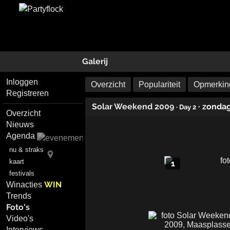
Galerij
Inloggen
Overzicht
Populariteit
Opmerking
Registreren
Solar Weekend 2009
· zonda
· Day 2
Overzicht
Nieuws
Agenda
nu & straks
kaart
1
festivals
WIN
Winacties
Trends
Foto's
Video's
Interviews