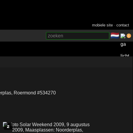
mobiele site
·
contact
🇳🇱
­
2