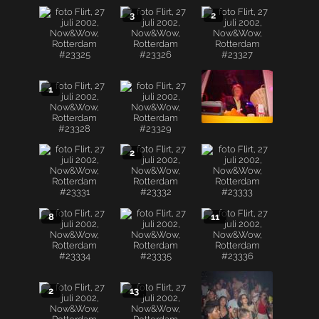
3
2
1
2
8
11
2
13