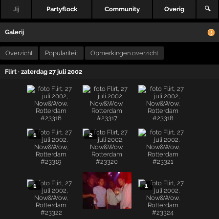
Jij
Partyflock
Community
Overig
🔍
Galerij
Overzicht
Populariteit
Opmerkingen overzicht
Flirt
· zaterdag 27 juli 2002
1
2
1
1