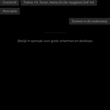
Overzicht
"
Tokkie VS. Terror_Neliss En De Vaagheid Zelf :rot:
"
Permalink
Zoeken in dit onderwerp
Bekijk in opmaak voor grote schermen en desktops