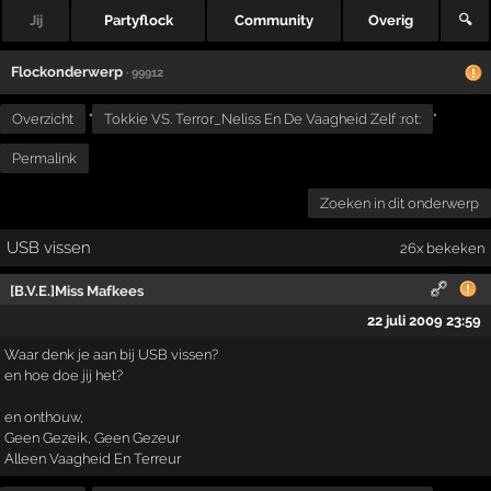
Jij
Partyflock
Community
Overig
🔍
Flockonderwerp
· 99912
Overzicht
"
Tokkie VS. Terror_Neliss En De Vaagheid Zelf :rot:
"
Permalink
Zoeken in dit onderwerp
USB vissen
26x bekeken
[B.V.E.]Miss Mafkees
22 juli 2009 23:59
Waar denk je aan bij USB vissen?
en hoe doe jij het?
en onthouw,
Geen Gezeik, Geen Gezeur
Alleen Vaagheid En Terreur