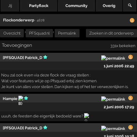
Jij
Partyflock
Community
Overig
🔍
Flockonderwerp
· 4678
Overzicht
"
PFSquad.nl
"
Permalink
Zoeken in dit onderwerp
Toevoegingen
331x bekeken
[PFSQUAD] Patrick_D
1 juni 2006 22:49
Nou zal ook even via deze flock de vraag stellen :
Wat voor features wil je op Pfsquad erbij zien komen.
Je kunt van alles voor stellen. Dan kijken wij of het ter verwezenlijken is.
Hampie
2 juni 2006 17:29
uuuh, de feesten die eigenlijk bedoeld ware?
[PFSQUAD] Patrick_D
2 juni 2006 19:18