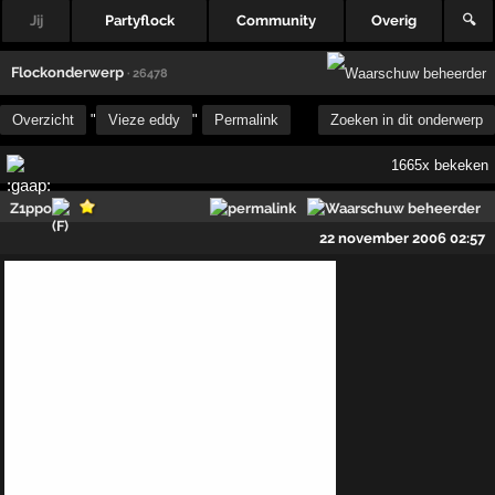
Jij
Partyflock
Community
Overig
🔍
Flockonderwerp
· 26478
Overzicht
"
Vieze eddy
"
Permalink
Zoeken in dit onderwerp
1665x bekeken
Z1ppo
22 november 2006 02:57