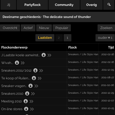
Jij
Partyflock
Community
Overig
🔍
Deelname geschiedenis ·
The delicate sound of thunder
Overzicht
Actief
Nieuw
Populair
Zoeken
Laatsten
2
1
ouder ≡ 1
Flockonderwerp
Flock
Tijd
Sneakers / Life Style Hang-Out
2012-02-16
J Laatste koele aanwinst...
Sneakers / Life Style Hang-Out
2012-02-16
Wivah....
Sneakers / Life Style Hang-Out
2011-12-09
Sneakers 2011/2012
Sneakers / Life Style Hang-Out
2011-08-27
Te koop of Ruilen....
Sneakers / Life Style Hang-Out
2011-02-06
Sneaker vragen...
Sneakers / Life Style Hang-Out
2010-12-29
Sneakers 2010
Sneakers / Life Style Hang-Out
2010-12-07
Meeting 2010
Sneakers / Life Style Hang-Out
2010-10-25
On-line stores