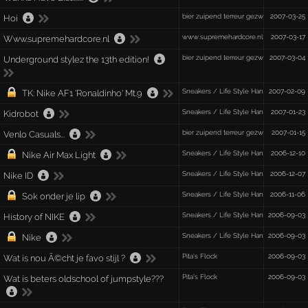
bier zuipend terreur gezwets :@
2007-03-25
Hoi
www.supremehardcore.nl
2007-03-17
Www.supremehardcore.nl
bier zuipend terreur gezwets :@
2007-03-04
Underground stylez the 13th edition!
Sneakers / Life Style Hang-Out
2007-02-09
TK: Nike AF1 'Ronaldinho' Mt.9
Sneakers / Life Style Hang-Out
2007-01-23
Kidrobot
bier zuipend terreur gezwets :@
2007-01-15
Venlo Casuals...
Sneakers / Life Style Hang-Out
2006-12-10
Nike Air Max Light
Sneakers / Life Style Hang-Out
2006-12-07
Nike ID
Sneakers / Life Style Hang-Out
2006-11-06
Sok onder je lip
Sneakers / Life Style Hang-Out
2006-09-03
History of NIKE
Sneakers / Life Style Hang-Out
2006-09-03
Nike
Pita's Flock
2006-09-03
Wat is nou Ã©cht je favo stijl ?
Pita's Flock
2006-09-03
Wat is beters oldschool of jumpstyle???