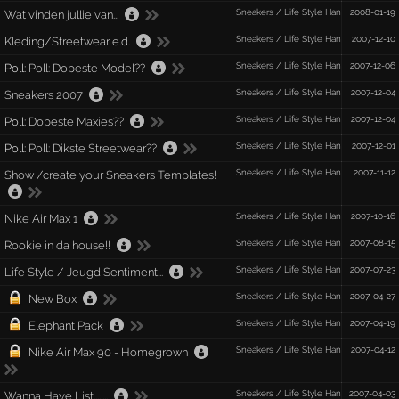
Sneakers / Life Style Hang-Out
2008-01-19
Wat vinden jullie van...
Sneakers / Life Style Hang-Out
2007-12-10
Kleding/Streetwear e.d.
Sneakers / Life Style Hang-Out
2007-12-06
Poll:
Poll: Dopeste Model??
Sneakers / Life Style Hang-Out
2007-12-04
Sneakers 2007
Sneakers / Life Style Hang-Out
2007-12-04
Poll:
Dopeste Maxies??
Sneakers / Life Style Hang-Out
2007-12-01
Poll:
Poll: Dikste Streetwear??
Sneakers / Life Style Hang-Out
2007-11-12
Show /create your Sneakers Templates!
Sneakers / Life Style Hang-Out
2007-10-16
Nike Air Max 1
Sneakers / Life Style Hang-Out
2007-08-15
Rookie in da house!!
Sneakers / Life Style Hang-Out
2007-07-23
Life Style / Jeugd Sentiment...
Sneakers / Life Style Hang-Out
2007-04-27
New Box
Sneakers / Life Style Hang-Out
2007-04-19
Elephant Pack
Sneakers / Life Style Hang-Out
2007-04-12
Nike Air Max 90 - Homegrown
Sneakers / Life Style Hang-Out
2007-04-03
Wanna Have List........