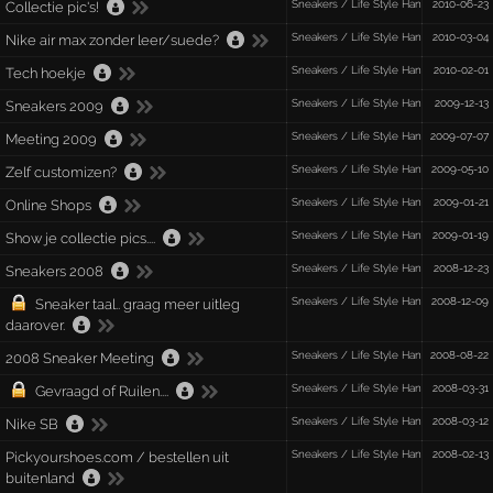
Sneakers / Life Style Hang-Out
2010-06-23
Collectie pic's!
Sneakers / Life Style Hang-Out
2010-03-04
Nike air max zonder leer/suede?
Sneakers / Life Style Hang-Out
2010-02-01
Tech hoekje
Sneakers / Life Style Hang-Out
2009-12-13
Sneakers 2009
Sneakers / Life Style Hang-Out
2009-07-07
Meeting 2009
Sneakers / Life Style Hang-Out
2009-05-10
Zelf customizen?
Sneakers / Life Style Hang-Out
2009-01-21
Online Shops
Sneakers / Life Style Hang-Out
2009-01-19
Show je collectie pics....
Sneakers / Life Style Hang-Out
2008-12-23
Sneakers 2008
Sneakers / Life Style Hang-Out
2008-12-09
Sneaker taal.. graag meer uitleg
daarover.
Sneakers / Life Style Hang-Out
2008-08-22
2008 Sneaker Meeting
Sneakers / Life Style Hang-Out
2008-03-31
Gevraagd of Ruilen....
Sneakers / Life Style Hang-Out
2008-03-12
Nike SB
Sneakers / Life Style Hang-Out
2008-02-13
Pickyourshoes.com / bestellen uit
buitenland