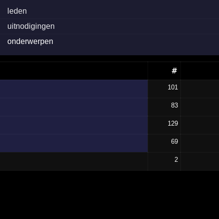
leden
uitnodigingen
onderwerpen
#
101
83
129
69
2