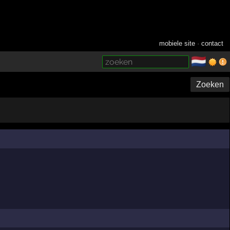
mobiele site
·
contact
🇳🇱
­
Zoeken