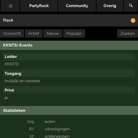
Jij
Partyflock
Community
Overig
🔍
Flock
Overzicht
Actief
Nieuw
Populair
Zoeken
KKNTS!-Events
Leider
KKNTS!
Toegang
invitatie en verzoek
Privé
ja
Statistieken
229
·
leden
67
·
uitnodigingen
57
·
onderwerpen