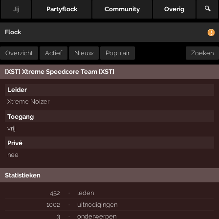
Jij
Partyflock
Community
Overig
🔍
Flock
Overzicht
Actief
Nieuw
Populair
Zoeken
[XST] Xtreme Speedcore Team [XST]
Leider
Xtreme Noizer
Toegang
vrij
Privé
nee
Statistieken
452
·
leden
1002
·
uitnodigingen
3
·
onderwerpen