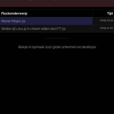
Flockonderwerp
Tijd
2009-03-31
Kleine Mixjes
2009-11-20
Welke dj's zou jij in 1 team willen zien???
Bekijk in opmaak voor grote schermen en desktops