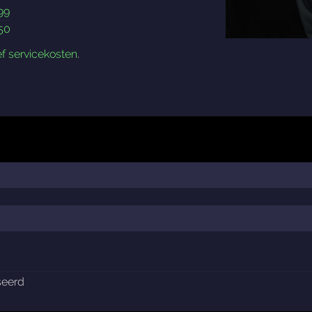
99
50
ef servicekosten
.
seerd