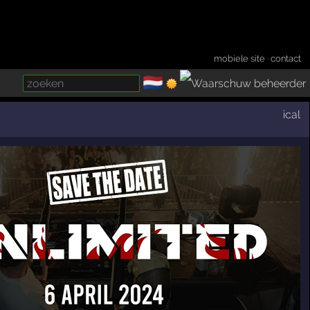
mobiele site
·
contact
🇳🇱
­
ical