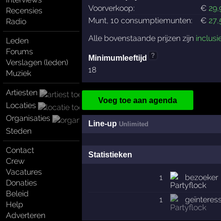
Voorverkoop:
€
29
,
Recensies
Munt, 10 consumptiemunten:
€
27
,
Radio
Alle bovenstaande prijzen zijn
inclusi
Leden
Forums
?
Minimumleeftijd
Verslagen (leden)
18
Muziek
Artiesten
Voeg toe aan agenda
Locaties
Organisaties
Line-up
Unlimited
Steden
Contact
Statistieken
Crew
Vacatures
1
bezoeker
Donaties
Beleid
1
geïnteres
Help
Adverteren