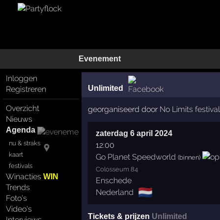
Evenement
Inloggen
Unlimited
Registreren
Overzicht
georganiseerd door
No Limits festiva
Nieuws
Agenda
zaterdag 6 april 2024
nu & straks
12:00
kaart
Go Planet Speedworld
(binnen)
festivals
Colosseum 84
Winacties
WIN
Enschede
Trends
🇳🇱
Nederland
Foto's
Video's
Tickets & prijzen
Unlimited
Interviews