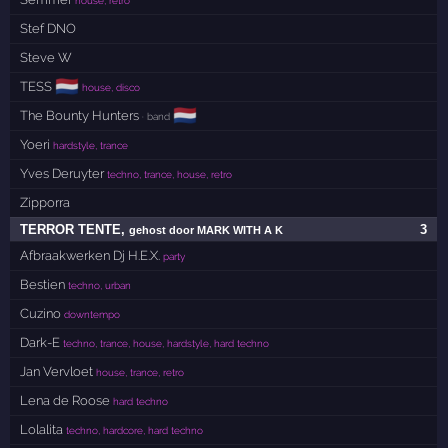
house, retro
Stef DNO
Steve W
🇳🇱
TESS
house, disco
🇳🇱
The Bounty Hunters
· band
Yoeri
hardstyle, trance
Yves Deruyter
techno, trance, house, retro
Zipporra
TERROR TENTE
,
3
gehost door MARK WITH A K
Afbraakwerken Dj H.E.X.
party
Bestien
techno, urban
Cuzino
downtempo
Dark-E
techno, trance, house, hardstyle, hard techno
Jan Vervloet
house, trance, retro
Lena de Roose
hard techno
Lolalita
techno, hardcore, hard techno