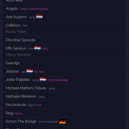
Acid Neal
Angela
· zang
nederlandstalig
🇳🇱
Arie Kuipers
· zang
Callboys
· live
Randy Paret
Discobar Speedo
🇳🇱
Effe Serieus
· live
party
Mikey Wonder
Gwentje
🇳🇱
Jebroer
· rap
hip hop
🇳🇱
Jettie Pallettie
· zang
nederlandstalig
Michael Mathers Tribute
· zang
Nathalie Meskens
· zang
Preuteleute
· band
rock
Regi
trance
🇩🇪
Simon The Bridge
· instrumentalist