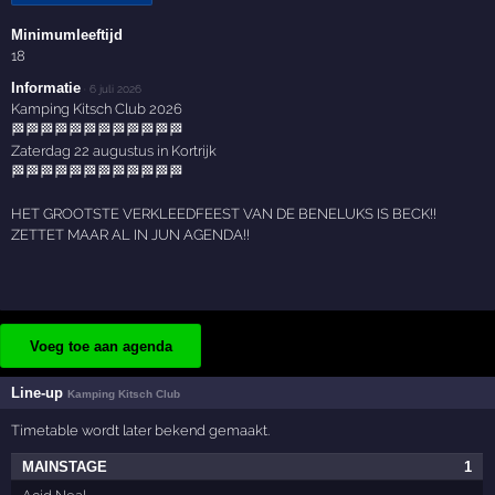
Minimumleeftijd
18
Informatie
·
6 juli 2026
Kamping Kitsch Club 2026
🏁🏁🏁🏁🏁🏁🏁🏁🏁🏁🏁🏁
Zaterdag 22 augustus in Kortrijk
🏁🏁🏁🏁🏁🏁🏁🏁🏁🏁🏁🏁
HET GROOTSTE VERKLEEDFEEST VAN DE BENELUKS IS BECK!!
ZETTET MAAR AL IN JUN AGENDA!!
Voeg toe aan agenda
Line-up
Kamping Kitsch Club
Timetable wordt later bekend gemaakt.
MAINSTAGE
1