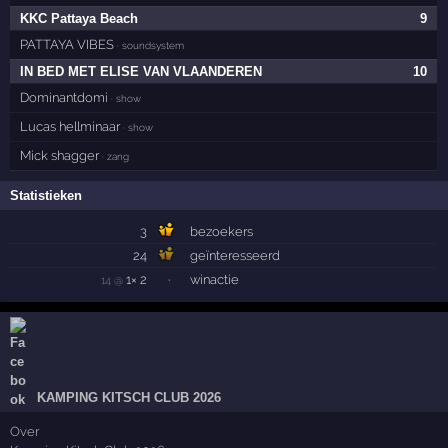
KKC Pattaya Beach
9
PATTAYA VIBES
· soundsystem
IN BED MET ELISE VAN VLAANDEREN
10
Dominantdomi
· show
Lucas hellminaar
· show
Mick shagger
· zang
Statistieken
3
bezoekers
24
geïnteresseerd
1× 2
·
winactie
14 @
KAMPING KITSCH CLUB 2026
Over