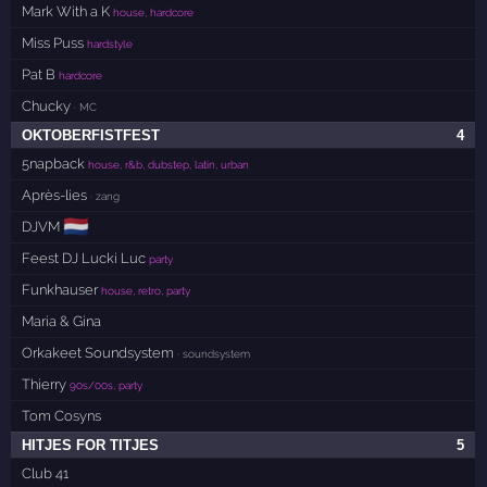
Mark With a K
house, hardcore
Miss Puss
hardstyle
Pat B
hardcore
Chucky
· MC
OKTOBERFISTFEST
4
5napback
house, r&b, dubstep, latin, urban
Après-lies
· zang
🇳🇱
DJVM
Feest DJ Lucki Luc
party
Funkhauser
house, retro, party
Maria & Gina
Orkakeet Soundsystem
· soundsystem
Thierry
90s/00s, party
Tom Cosyns
HITJES FOR TITJES
5
Club 41