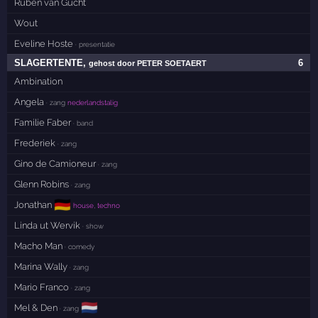
Ruben van Gucht
Wout
Eveline Hoste
· presentatie
SLAGERTENTE
,
6
gehost door PETER SOETAERT
Ambination
Angela
· zang
nederlandstalig
Familie Faber
· band
Frederiek
· zang
Gino de Camioneur
· zang
Glenn Robins
· zang
🇩🇪
Jonathan
house, techno
Linda ut Wervik
· show
Macho Man
· comedy
Marina Wally
· zang
Mario Franco
· zang
🇳🇱
Mel & Den
· zang