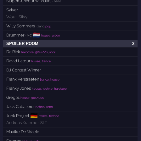
SlagerConcour winnaars
· band
Sylver
Wout
,
Silvy
Willy Sommers
· zang
pop
🇳🇱
Drummer
· MC
house, urban
SPOILER ROOM
2
Da Rick
hardcore, 90s/00s, rock
David Latour
house, trance
DJ Contest Winner
Frank Verstraeten
trance, house
Franky Jones
house, techno, hardcore
Greg S.
house, 90s/00s
Jack Caballero
techno, retro
🇩🇪
Junk Project
trance, techno
Andreas Kraemer
,
SLT
Maaike De Waele
Semmer