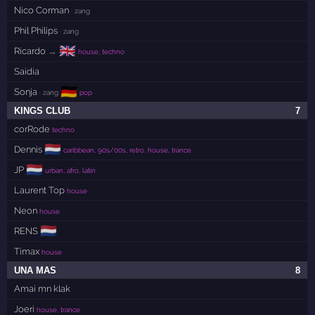
Nico Corman
· zang
Phil Philips
· zang
🇬🇧
Ricardo
→
house, techno
Saidia
🇩🇪
Sonja
· zang
pop
KINGS CLUB
7
corRode
techno
🇳🇱
Dennis
caribbean, 90s/00s, retro, house, trance
🇳🇱
JP
urban, afro, latin
Laurent Top
house
Neon
house
🇳🇱
RENS
Timax
house
UNA MAS
8
Amai mn klak
Joeri
house, trance