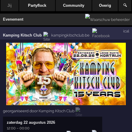
Jij
Partyflock
Community
Overig
🔍
Evenement
ical
Kamping Kitsch Club
kampingkitschclub.be
georganiseerd door
Kamping Kitsch Club
zaterdag 22 augustus 2026
12:00
–
00:00