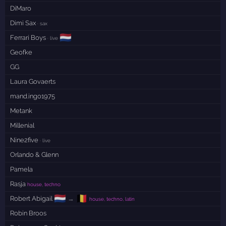
DiMaro
Dimi Sax
· sax
🇳🇱
Ferrari Boys
· live
Geofke
GG
Laura Govaerts
mand.ingo1975
Metank
Millenial
Nine2five
· live
Orlando & Glenn
Pamela
Rasja
house, techno
🇳🇱
🇧🇪
Robert Abigail
→
house, techno, latin
Robin Broos