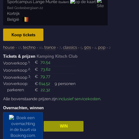
Sportcampus Lange Munte
(buiten)
Bad Godesberglaan 22
Kortrijk
🇧🇪
België
Koop tickets
house
,
techno
,
trance
,
classics
,
90s
,
pop
× 17
× 10
× 7
× 5
× 4
× 2
Tickets & prijzen
Kamping Kitsch Club
1
€
70
,54
Voorverkoop
:
2
€
73
,62
Voorverkoop
:
3
€
79
,77
Voorverkoop
:
Voorverkoop:
€
614
,52
9 personen
parkeren:
€
22
,32
Alle bovenstaande prijzen zijn
inclusief servicekosten
.
Overnachten, winnen
WIN