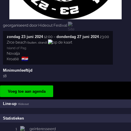
georganiseerd door
Hideout Festival
zondag 23 juni 2024
12:00
–
donderdag 27 juni 2024
23:00
Zrce beach
(buiten, strand)
Island of Pag
Novalja
🇭🇷
Kroatië
Minimumleeftijd
18
Voeg toe aan agenda
Line-up
Hideout
Statistieken
1
geïnteresseerd