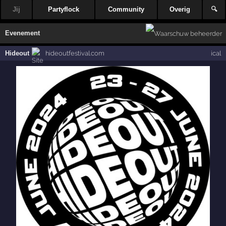
Jij
Partyflock
Community
Overig
🔍
Evenement
Hideout
hideoutfestival.com
ical