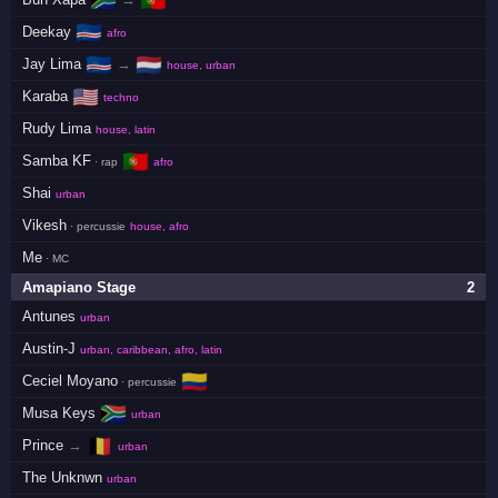
🇿🇦
🇵🇹
🇨🇻
Deekay
afro
🇨🇻
🇳🇱
Jay Lima
→
house, urban
🇺🇸
Karaba
techno
Rudy Lima
house, latin
🇵🇹
Samba KF
· rap
afro
Shai
urban
Vikesh
· percussie
house, afro
Me
· MC
Amapiano Stage
2
Antunes
urban
Austin-J
urban, caribbean, afro, latin
🇨🇴
Ceciel Moyano
· percussie
🇿🇦
Musa Keys
urban
🇧🇪
Prince
→
urban
The Unknwn
urban