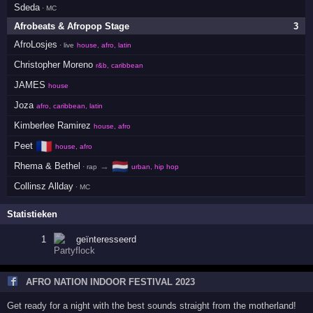
Sdeda
· MC
Afrobeats & Afropop Stage
3
AfroLosjes
· live
house, afro, latin
Christopher Moreno
r&b, caribbean
JAMES
house
Joza
afro, caribbean, latin
Kimberlee Ramirez
house, afro
🇫🇷
Peet
house, afro
🇳🇱
Rhema & Bethel
→
· rap
urban, hip hop
Collinsz Allday
· MC
Statistieken
1
geïnteresseerd
AFRO NATION INDOOR FESTIVAL 2023
Get ready for a night with the best sounds straight from the motherland!