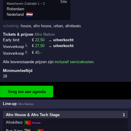
Maashaven Zuidzijde 1 – 2
Rotterdam
🇳🇱
Nederland
schatting:
house
,
afro house
,
urban
,
afrobeats
Tickets & prijzen
Afro Nation
Early bird:
€
22
,50
→ uitverkocht
1
€
27
,50
→ uitverkocht
Voorverkoop
:
2
€
40
,-
Voorverkoop
:
Alle bovenstaande prijzen zijn
inclusief servicekosten
.
Minimumleeftijd
18
Voeg toe aan agenda
Line-up
Afro Nation
Afro House & Afro Tech Stage
1
🇵🇹
Afrokillerz
house
Bun Xapa
→