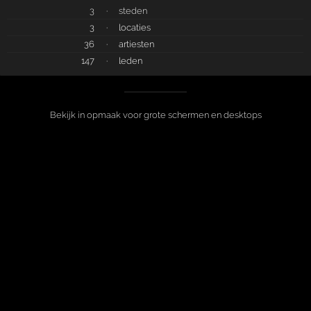
3
·
steden
3
·
locaties
36
·
artiesten
147
·
leden
Bekijk in opmaak voor grote schermen en desktops