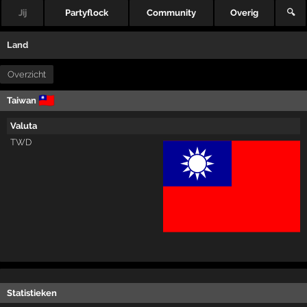
Jij
Partyflock
Community
Overig
🔍
Land
Overzicht
🇹🇼
Taiwan
Valuta
TWD
Statistieken