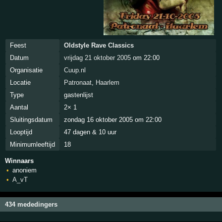
Feest
Oldstyle Rave Classics
Datum
vrijdag 21 oktober 2005
om 22:00
Organisatie
Cuup.nl
Locatie
Patronaat
,
Haarlem
Type
gastenlijst
Aantal
2× 1
Sluitingsdatum
zondag 16 oktober 2005 om 22:00
Looptijd
47 dagen & 10 uur
Minimumleeftijd
18
Winnaars
anoniem
A_vT
434 mededingers