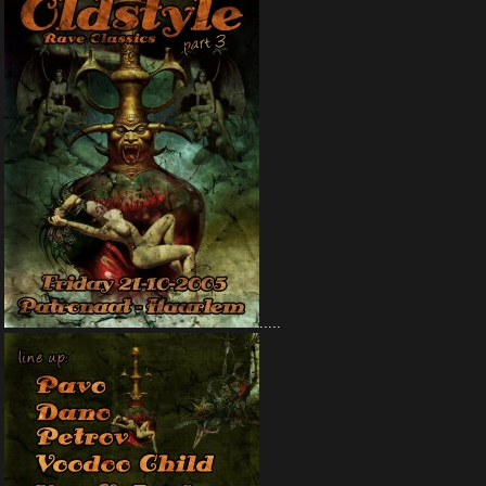
.....