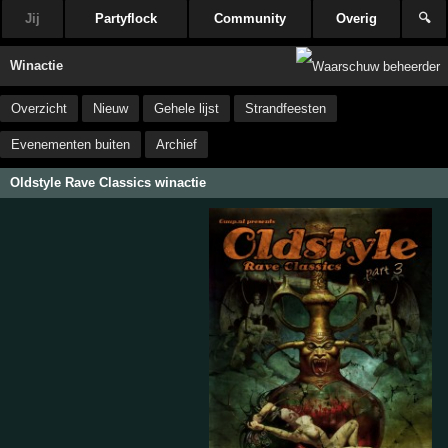
Jij
Partyflock
Community
Overig
🔍
Winactie
Overzicht
Nieuw
Gehele lijst
Strandfeesten
Evenementen buiten
Archief
Oldstyle Rave Classics winactie