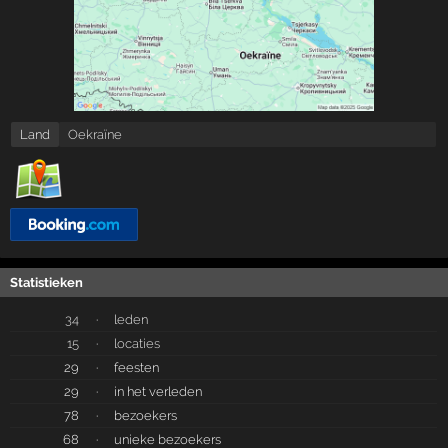
Land
Oekraïne
Statistieken
34
·
leden
15
·
locaties
29
·
feesten
29
·
in het verleden
78
·
bezoekers
68
·
unieke bezoekers