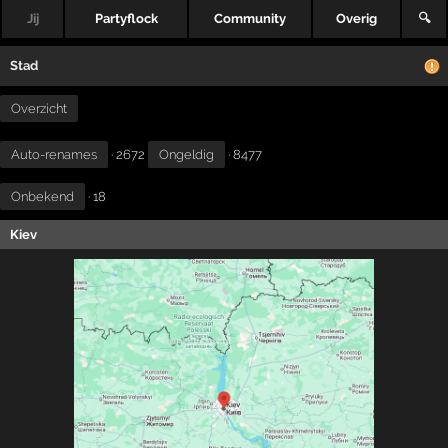
Jij
Partyflock
Community
Overig
🔍
Stad
Overzicht
Auto-renames
· 2672
Ongeldig
· 8477
Onbekend
· 18
Kiev