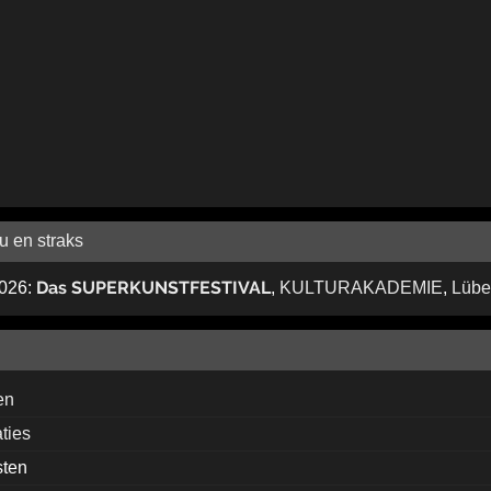
u en straks
Das SUPERKUNSTFESTIVAL
2026:
,
KULTURAKADEMIE
,
Lübe
en
aties
sten