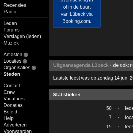
Recensies
Radio
Leden
Forums
Verslagen (leden)
Muziek
Artiesten
Locaties
Uitgaansagenda Lübeck
· zie ook:
n
Organisaties
Steden
Laatste feest was op zondag 14 juni 
Contact
Crew
Statistieken
Vacatures
Donaties
50
·
led
Beleid
7
·
loc
Help
Adverteren
15
·
fee
Voorwaarden