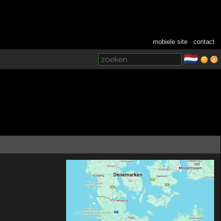
mobiele site
·
contact
🇳🇱
­