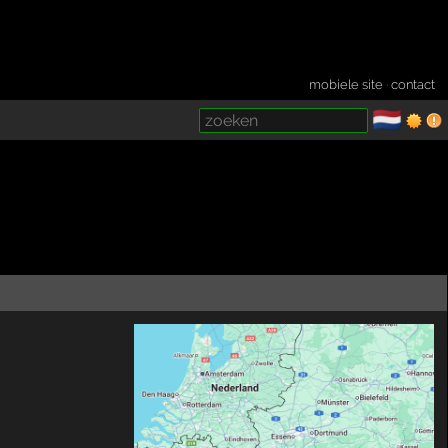
mobiele site
·
contact
🇳🇱
­