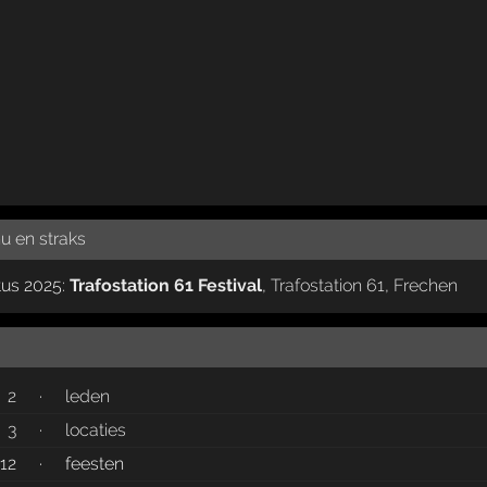
u en straks
tus 2025:
Trafostation 61 Festival
,
Trafostation 61
,
Frechen
2
·
leden
3
·
locaties
12
·
feesten