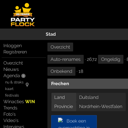
Stad
Inloggen
Overzicht
Registreren
Auto-renames
· 2672
Ongeldig
· 
Overzicht
Nieuws
Onbekend
· 18
Agenda
nu & straks
Frechen
kaart
festivals
Land
Duitsland
Winacties
WIN
Provincie
Nordrhein-Westfalen
Trends
Foto's
Video's
Interviews