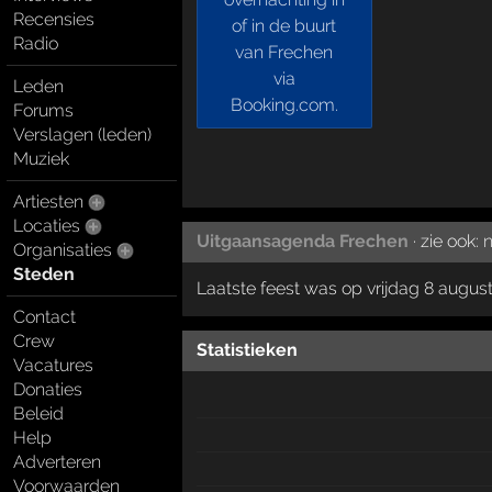
Recensies
Radio
Leden
Forums
Verslagen (leden)
Muziek
Artiesten
Locaties
Uitgaansagenda Frechen
· zie ook:
n
Organisaties
Steden
Laatste feest was op vrijdag 8 augus
Contact
Crew
Statistieken
Vacatures
Donaties
Beleid
Help
Adverteren
Voorwaarden