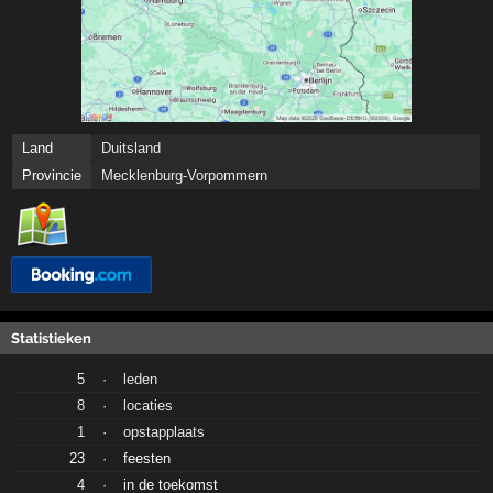
Land
Duitsland
Provincie
Mecklenburg-Vorpommern
Statistieken
5
·
leden
8
·
locaties
1
·
opstapplaats
23
·
feesten
4
·
in de toekomst