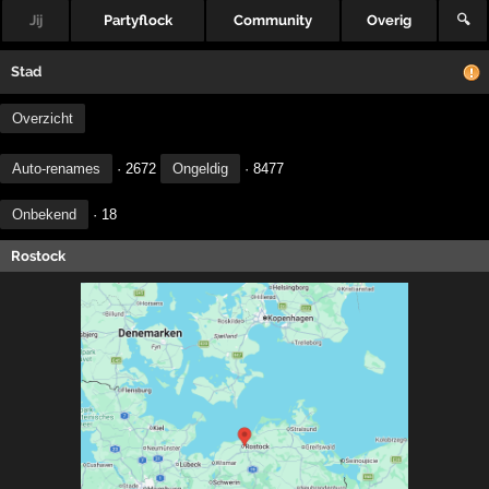
Jij
Partyflock
Community
Overig
🔍
Stad
Overzicht
Auto-renames
· 2672
Ongeldig
· 8477
Onbekend
· 18
Rostock