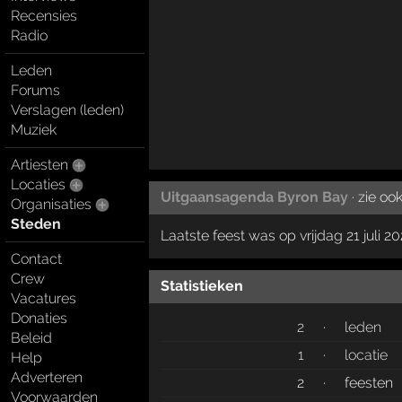
Recensies
Radio
Leden
Forums
Verslagen (leden)
Muziek
Artiesten
Locaties
Uitgaansagenda Byron Bay
· zie oo
Organisaties
Steden
Laatste feest was op vrijdag 21 juli 2
Contact
Crew
Statistieken
Vacatures
Donaties
2
·
leden
Beleid
1
·
locatie
Help
Adverteren
2
·
feesten
Voorwaarden