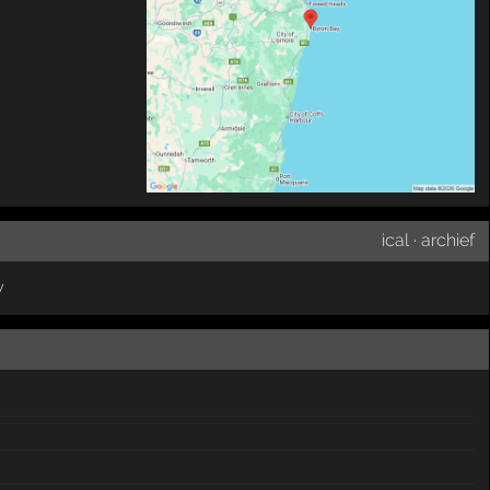
ical
·
archief
y