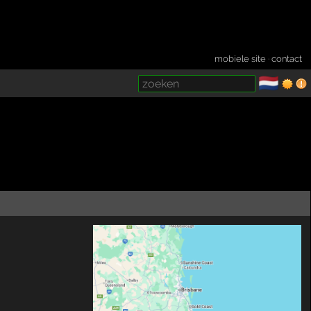
mobiele site
·
contact
🇳🇱
­