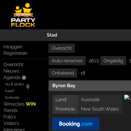
Stad
Inloggen
Overzicht
Registreren
Auto-renames
· 2672
Ongeldig
· 
Overzicht
Nieuws
Onbekend
· 18
Agenda
nu & straks
Byron Bay
kaart
festivals
Land
Australië
Winacties
WIN
Provincie
New South Wales
Trends
Foto's
Video's
Interviews