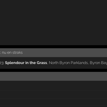
k:
nu en straks
023:
Splendour in the Grass
,
North Byron Parklands
,
Byron Ba