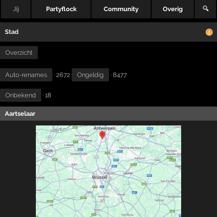
Jij
Partyflock
Community
Overig
🔍
Stad
Overzicht
Auto-renames
· 2672
Ongeldig
· 8477
Onbekend
· 18
Aartselaar