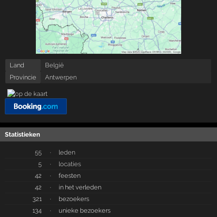
Land
België
Provincie
Antwerpen
Statistieken
55
·
leden
5
·
locaties
42
·
feesten
42
·
in het verleden
321
·
bezoekers
134
·
unieke bezoekers