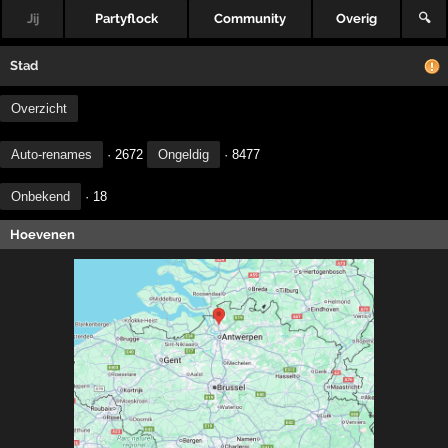
Jij
Partyflock
Community
Overig
🔍
Stad
Overzicht
Auto-renames
· 2672
Ongeldig
· 8477
Onbekend
· 18
Hoevenen