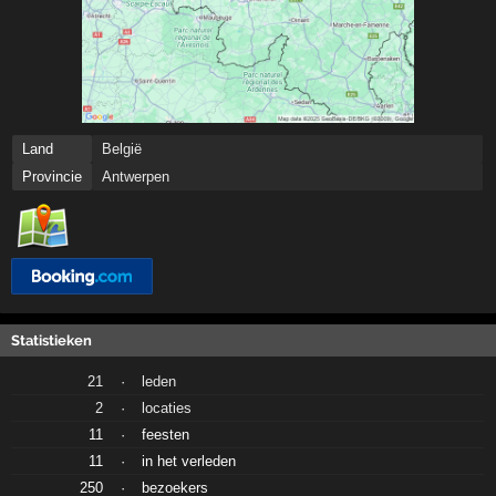
Land
België
Provincie
Antwerpen
Statistieken
21
·
leden
2
·
locaties
11
·
feesten
11
·
in het verleden
250
·
bezoekers