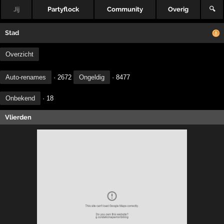
Jij
Partyflock
Community
Overig
🔍
Stad
Overzicht
Auto-renames
· 2672
Ongeldig
· 8477
Onbekend
· 18
Vlierden