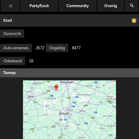
Jij
Partyflock
Community
Overig
🔍
Stad
Overzicht
Auto-renames
· 2672
Ongeldig
· 8477
Onbekend
· 18
Temse