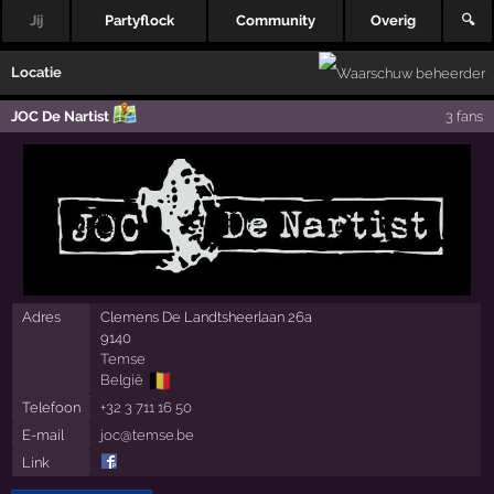
Jij
Partyflock
Community
Overig
🔍
Locatie
JOC De Nartist
3 fans
Adres
Clemens De Landtsheerlaan 26a
9140
Temse
🇧🇪
België
Telefoon
+32 3 711 16 50
E-mail
joc@temse.be
Link