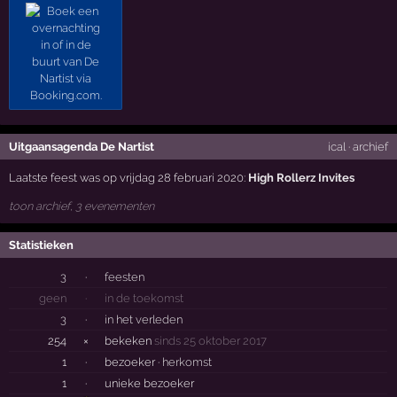
Uitgaansagenda De Nartist
ical
·
archief
Laatste feest was op vrijdag 28 februari 2020:
High Rollerz Invites
toon archief, 3 evenementen
Statistieken
3
·
feesten
geen
·
in de toekomst
3
·
in het verleden
254
×
bekeken
sinds 25 oktober 2017
1
·
bezoeker ·
herkomst
1
·
unieke bezoeker