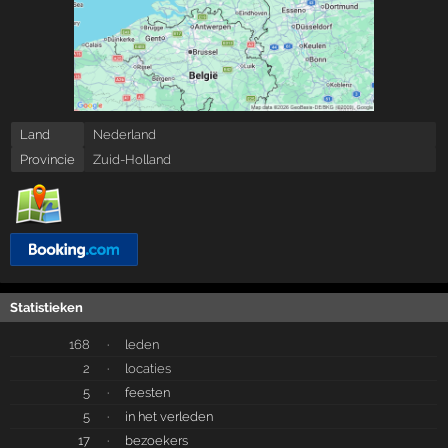
Land
Nederland
Provincie
Zuid-Holland
Statistieken
168
·
leden
2
·
locaties
5
·
feesten
5
·
in het verleden
17
·
bezoekers