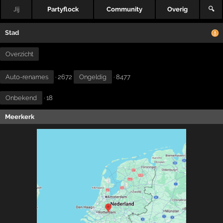
Jij
Partyflock
Community
Overig
🔍
Stad
Overzicht
Auto-renames
· 2672
Ongeldig
· 8477
Onbekend
· 18
Meerkerk