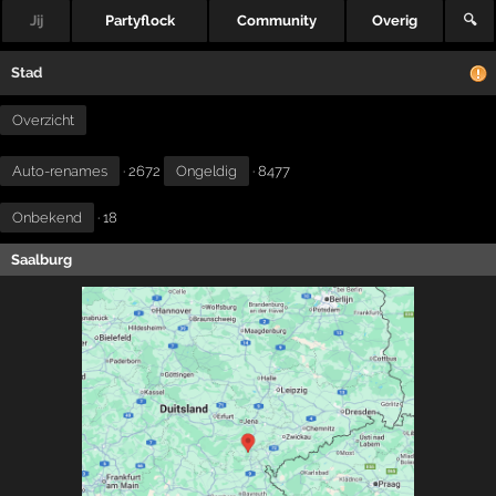
Jij
Partyflock
Community
Overig
🔍
Stad
Overzicht
Auto-renames
· 2672
Ongeldig
· 8477
Onbekend
· 18
Saalburg