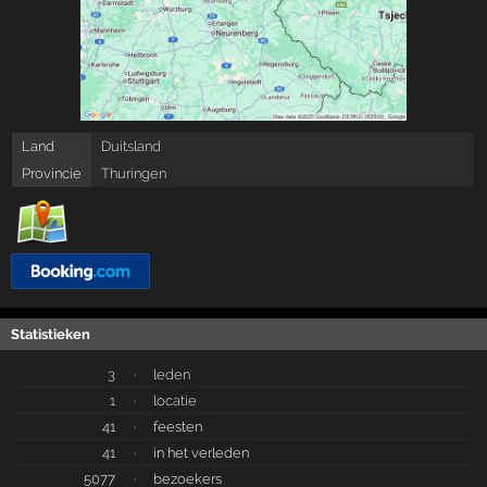
Land
Duitsland
Provincie
Thuringen
Statistieken
3
·
leden
1
·
locatie
41
·
feesten
41
·
in het verleden
5077
·
bezoekers