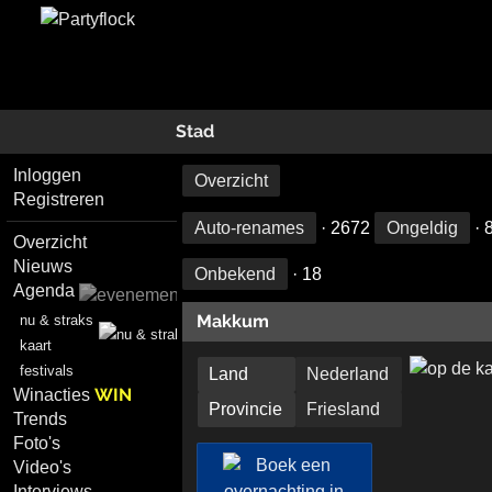
Stad
Inloggen
Overzicht
Registreren
Auto-renames
· 2672
Ongeldig
· 
Overzicht
Nieuws
Onbekend
· 18
Agenda
Makkum
nu & straks
kaart
festivals
Land
Nederland
WIN
Winacties
Provincie
Friesland
Trends
Foto's
Video's
Interviews