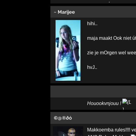
~ Marijee
hihi..
maja maakt Ook niet út
zie je mOrgen wel weer
hvJ..
Houookvnjouu !
©@®ðó
Makkoemba rules!!!! ver