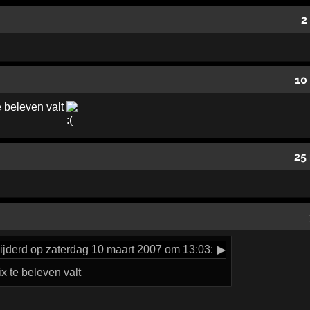
2
10
e beleven valt
25
jderd op zaterdag 10 maart 2007 om 13:03:
▶
ix te beleven valt