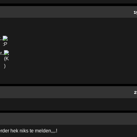
1
..
..
2
der hek niks te melden,,,.!