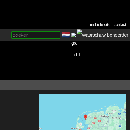
mobiele site
·
contact
🇳🇱
­