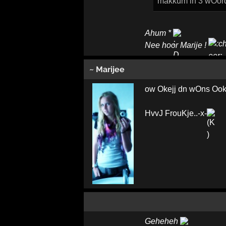
makkum in 3 wOorde
Ahum *
Nee hoor Marije !
~ Marijee
ow Okejj dn wOns Ook 
HvvJ FrouKje..-x-
Geheheh