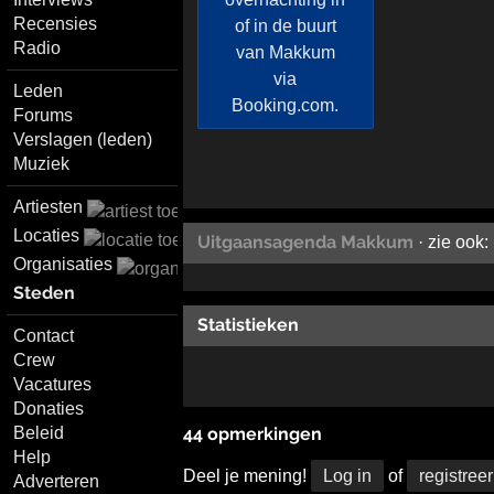
Recensies
Radio
Leden
Forums
Verslagen (leden)
Muziek
Artiesten
Locaties
Uitgaansagenda Makkum
· zie ook:
Organisaties
Steden
Statistieken
Contact
Crew
Vacatures
Donaties
Beleid
44 opmerkingen
Help
Deel je mening!
Log in
of
registreer
Adverteren