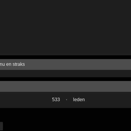
nu en straks
533
·
leden