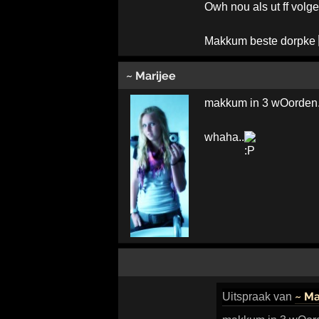
Owh nou als ut ff vol
Makkum beste dorpke
~ Marijee
makkum in 3 wOorden.: 
whaha..
~ Ma
Uitspraak
van