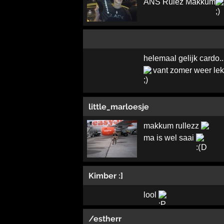
ANS Rulez Makkum
helemaal gelijk cardo..
vant zomer weer lek
little_marloesje
makkum rullezz
ma is wel saai
Kimber :]
lool
/estherr