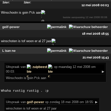
12 mei 2008 00:03
Winschootn is goin f*ck aan
laatste aanpassing
12 mei 2008 00:06
golf-power
18 mei 2008 18:55
winschoten is tof woon er al 27 jaar
L isan ne
21 mei 2008 15:43
Uitspraak
van
zuipbeest
op maandag 12 mei 2008 om
00:03:
▶
Winschootn is goin f*ck aan
Whaha rustig rustig . :p 
Uitspraak
van
golf-power
op zondag 18 mei 2008 om 18:55:
▶
winschoten is tof woon er al 27 jaar