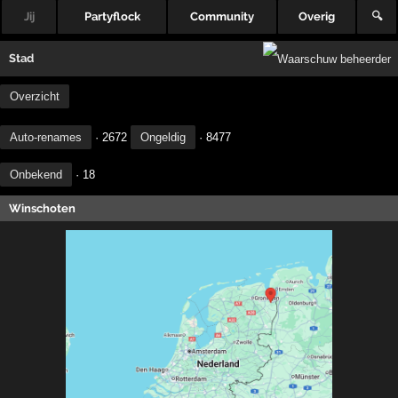
Jij
Partyflock
Community
Overig
🔍
Stad
Overzicht
Auto-renames
· 2672
Ongeldig
· 8477
Onbekend
· 18
Winschoten