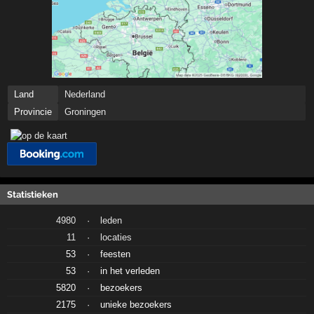
Land
Nederland
Provincie
Groningen
Statistieken
4980
·
leden
11
·
locaties
53
·
feesten
53
·
in het verleden
5820
·
bezoekers
2175
·
unieke bezoekers