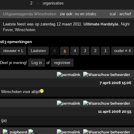
2
·
organisaties
Uitgaansagenda Winschoten
· zie ook:
nu en straks
ical
·
archief
Laatste feest was op zaterdag 12 maart 2011:
Ultimate Hardstyle
,
Night
Fever
,
Winschoten
163 opmerkingen
nieuwer ≡ L
Laatsten
6
5
4
3
2
1
ouder ≡ 4
Deel je mening!
Log in
of
registreer
7 april 2008 15:06
Winschoten voor altijd
11 april 2008 20:55
(ja)
zuipbeest